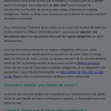
ordonnance vous a été fournie par le médecin, n’oubliez pas de la glisser
(
1
)
dans l’enveloppe. Vous disposez de
deux ans
pour envoyer ou
transmettre vos feuilles de soins à votre caisse d’Assurance maladie
obligatoire. Passé ce délai, vous ne pourrez plus obtenir le remboursement
des soins concernés.
Vous retrouverez l’adresse de la caisse où envoyer vos feuilles de soins sur
le site ameli.fr ou MSA.fr. Alternativement, vous pouvez
déposer vos
documents dans l’un des points d’accueil du régime obligatoire
de votre
département.
Une fois les remboursements du régime obligatoire effectués, votre
assurance mutuelle santé assure la couverture de votre reste à charge,
dans les limites de votre contrat. Le remboursement de la complémentaire
santé se fait automatiquement si vous avez activé la
télétransmission
entre ses services et l’Assurance maladie obligatoire. Si ce dispositif n’est
pas activé, il vous faudra transmettre vos
décomptes de Sécurité sociale
ou de MSA
à votre complémentaire santé pour être remboursé.
Comment obtenir une feuille de soins ?
La feuille de soins est établie par le praticien ou l’établissement de santé.
Selon le cas (feuille de soins numérique ou papier), un formulaire vous est
remis ou non.
Comment obtenir une feuille de soins numérique ?