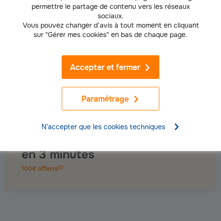
décomptes du régime obligatoire. Connectez-vous à
permettre le partage de contenu vers les réseaux
sociaux.
votre
espace client
ou à l’
application mobile
Vous pouvez changer d’avis à tout moment en cliquant
Groupama et moi
pour suivre vos versements.
sur "Gérer mes cookies" en bas de chaque page.
Accepter et fermer
Paramétrage
Simulez votre tarif
assurance mutuelle
N'accepter que les cookies techniques
santé gratuitement
Tarif santé
en 3 minutes
(
2
)
100€ offerts