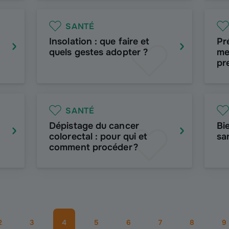
SANTÉ
Insolation : que faire et
Pr
quels gestes adopter ?
me
pr
SANTÉ
Dépistage du cancer
Bi
colorectal : pour qui et
sa
comment procéder ?
2
3
4
5
6
7
8
9