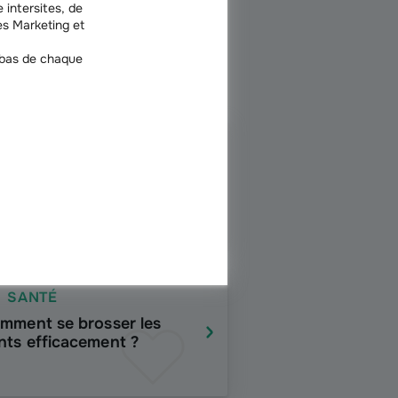
 intersites, de
s Marketing et
 bas de chaque
SANTÉ
ômage et mutuelle
nté : les options
ssibles
SANTÉ
mment se brosser les
nts efficacement ?