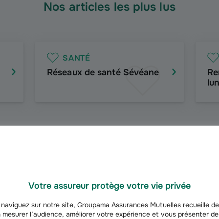
Nos articles les plus lus
SANTÉ
Réseaux de santé Sévéane
Re
lu
GARANTIE DES
ACCIDENTS DE LA VIE
Re
Prévention accidents
mu
domestiques
Votre assureur protège votre vie privée
naviguez sur notre site, Groupama Assurances Mutuelles recueille de
 mesurer l’audience, améliorer votre expérience et vous présenter de