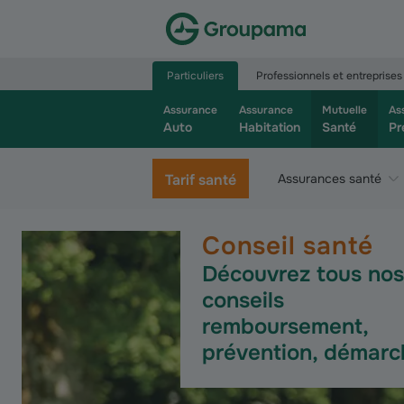
Aller à la page d’accueil du site Groupama.f
Particuliers
Professionnels et entreprises
Assurance
Assurance
Mutuelle
As
Auto
Habitation
Santé
Pr
Tarif santé
Assurances santé
Conseil santé
Découvrez tous nos
conseils
remboursement,
prévention, démarch