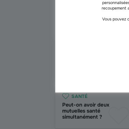
personnalisées
recoupement a
Vous pouvez c
SANTÉ
Consultation
ophtamologue : quel prix
et remboursement ?
SANTÉ
Peut-on avoir deux
mutuelles santé
simultanément ?