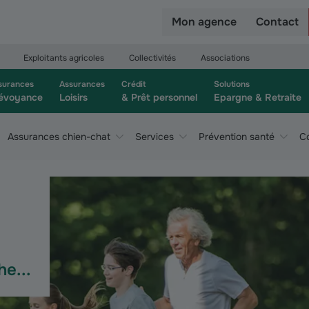
r
Mon agence
Contact
Exploitants agricoles
Collectivités
Associations
surances
Assurances
Crédit
Solutions
évoyance
Loisirs
& Prêt personnel
Epargne & Retraite
Assurances chien-chat
Services
Prévention santé
Co
e...