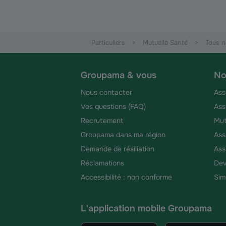
Particuliers
Mutuelle Santé
Tous n
Groupama & vous
No
Nous contacter
Ass
Vos questions (FAQ)
Ass
Recrutement
Mut
Groupama dans ma région
Ass
Demande de résiliation
Ass
Réclamations
Dev
Accessibilité : non conforme
Sim
L'application mobile Groupama