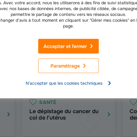
. Avec votre accord, nous les utiliserons à des fins de suivi statistique
vec nos bases de données internes, de publicité ciblée, de campagne
permettre le partage de contenu vers les réseaux sociaux.
hanger d’avis à tout moment en cliquant sur "Gérer mes cookies" en
Nos derniers conseils mutuelle santé
page.
Accepter et fermer
SANTÉ
Canicule : conséquences
Ch
Paramétrage
sur la santé et prévention
sa
po
N'accepter que les cookies techniques
SANTÉ
Le dépistage du cancer du
Co
col de l’utérus
de