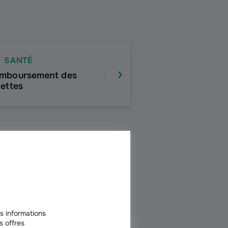
SANTÉ
mboursement des
nettes
SANTÉ
mboursement par la
tuelle
s informations
s offres