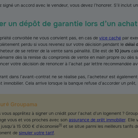
signé un accord avec le vendeur, vous devez l’honorer. S’il inclut u
 un dépôt de garantie lors d’un achat 
priété convoitée ne vous convient pas, en cas de
vice caché
par exe
plètement perdu si vous revenez sur votre décision pendant le
délai 
cheteur de se retirer de la vente sans pénalité. Elle est de
10 jours
cal
émarre dès la remise du compromis de vente en main propre ou dès sa
er votre décision de renoncer à l’achat par lettre recommandée av
urant dans l’avant-contrat ne se réalise pas, l’acheteur est égalemen
 immobilier. Cela arrive lorsque la banque refuse d’accorder un prêt,
suré Groupama
 vous apprêtez à signer un crédit pour l’achat d’un logement ? Gro
ège vous et vos proches avec son
assurance de prêt immobilier
. Elle
(
1
)
e jusqu’à 15 000 € d’économie
et se situe parmi les meilleurs tarifs 
moment de
simuler votre tarif
.