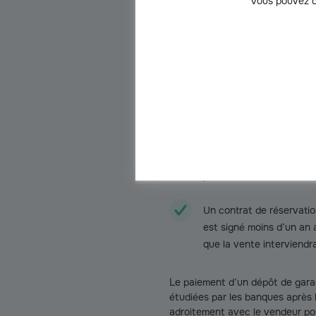
Vous pouvez c
Le dossier de diagnostic
Les délais à respecter ;
Les informations sur la co
L’avant-contrat est :
Un compromis de vente p
pour cet achat immobilie
Un contrat de réservati
est signé moins d’un an a
que la vente interviendr
Le paiement d’un dépôt de gara
étudiées par les banques après 
adroitement avec le vendeur pou