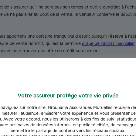
met de s’assurer qu’il ne perd pas son temps et que le candidat à l’ac
e de ne pas aller au bout de la vente, le vendeur conserve le dépôt d
s apportent une certaine tranquillité d’esprit puisqu’il
réserve à l’a
acte de vente définitif, qui est la dernière
étape de l’achat immobilier
ques pour trouver une offre de crédit sereinement.
épôt de garantie ?
mmobilier
et vous vous demandez à quel moment le dépôt de garantie i
rat
entre le vendeur et l’acheteur, qui indique son montant et quand i
e de ce document ou à une date ultérieure. Cet accord non obligatoir
Votre assureur protège votre vie privée
ente :
naviguez sur notre site, Groupama Assurances Mutuelles recueille de
 mesurer l’audience, améliorer votre expérience et vous présenter de
immobilier ;
. Avec votre accord, nous les utiliserons à des fins de suivi statistique
vec nos bases de données internes, de publicité ciblée, de campagne
;
permettre le partage de contenu vers les réseaux sociaux.