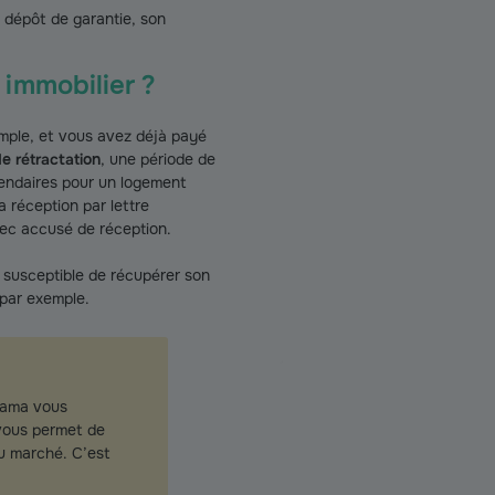
n dépôt de garantie, son
immobilier ?
mple, et vous avez déjà payé
de rétractation
, une période de
endaires pour un logement
 réception par lettre
ec accusé de réception.
t susceptible de récupérer son
 par exemple.
upama vous
 vous permet de
du marché. C’est