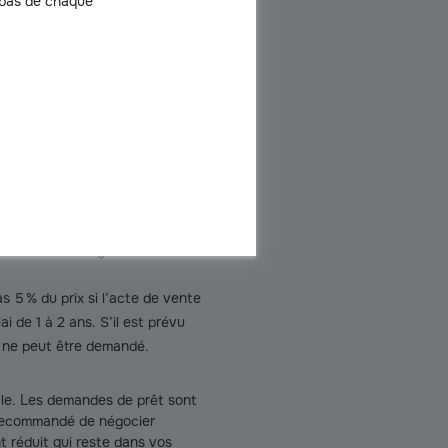
 bas de chaque
rantie d’un dépôt de garantie
épend de vos négociations.
 5 % du prix si l’acte de vente
i de 1 à 2 ans. S’il est prévu
e ne peut être demandé.
cle. Les demandes de prêt sont
t recommandé de négocier
 réduit qui reste dans vos