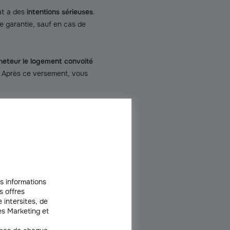
hat a des
intentions sérieuses
.
e garantie, sauf en cas de
cheteur le logement convoité
. Après ce versement, vous
ntervient ? Il est formalisé
lors
l doit être payé. Le paiement
e mais recommandé liste toutes
s informations
s offres
 intersites, de
s Marketing et