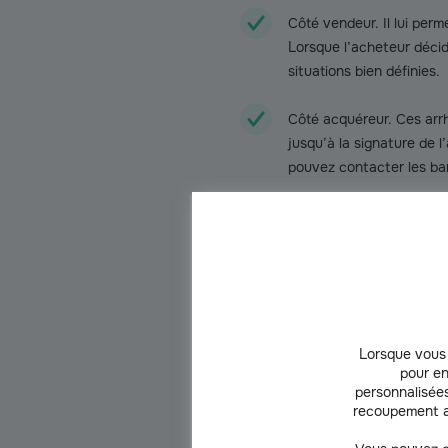
Côté vendeur. Il lui per
Lorsque l’acheteur décid
situations bien définies.
Côté acquéreur. Ces arrhe
jusqu’à la signature de l’
pouvez contacter les ban
Quand verser un d
Il s’agit de votre
premier achat i
de la signature d’un avant-cont
peut intervenir dès la signatur
les informations concernant la v
Lorsque vous 
pour en
Le prix de vente du bien 
personnalisées
recoupement a
Les clauses suspensives 