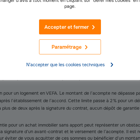
hanger d’avis à tout moment en cliquant sur "Gérer mes cookies" en
page.
 technique ;
Accepter et fermer
propriété s’il y a lieu.
Paramétrage
N'accepter que les cookies techniques
our une maison ou un appartement ancien ou neuf. Le montant de ga
r peut représenter 5 à 10 % du prix fixé pour le bien ou moins. Tout d
on pour un logement en VEFA. Le montant de l’acompte ne dépasse pas
près l’établissement de l’accord. Cette limite passe à 2 % pour un déla
a plus de deux après la signature du contrat, aucun dépôt de garanti
ntie pour un achat immobilier sans apport peut représenter un obsta
la signature d’un avant-contrat et le versement de l’acompte. Il es
r éviter de vous acquitter de ces sommes ou bénéficier d’un montant