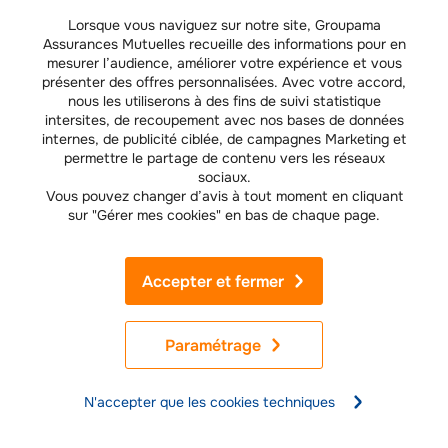
comment ?
Lorsque vous naviguez sur notre site, Groupama
Assurances Mutuelles recueille des informations pour en
mesurer l’audience, améliorer votre expérience et vous
présenter des offres personnalisées. Avec votre accord,
HABITATION
nous les utiliserons à des fins de suivi statistique
Le kit prévention à préparer en cas de
intersites, de recoupement avec nos bases de données
catastrophe naturelle
internes, de publicité ciblée, de campagnes Marketing et
permettre le partage de contenu vers les réseaux
sociaux.
Vous pouvez changer d’avis à tout moment en cliquant
HABITATION
sur "Gérer mes cookies" en bas de chaque page.
Charges locatives : répartition et
régularisation
Accepter et fermer
HABITATION
Perte de clé : comment intervient l'assurance
Paramétrage
?
N'accepter que les cookies techniques