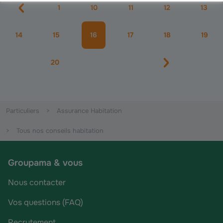
1
10
11
12
13
14
15
16
17
18
19
20
Particuliers
Assurance Habitation
Tous nos conseils habitation
Groupama & vous
Nous contacter
Vos questions (FAQ)
Recrutement