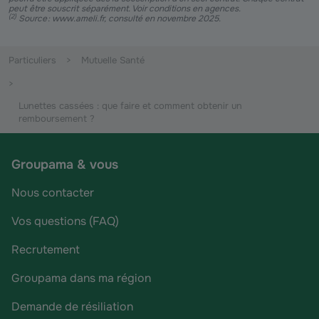
peut être souscrit séparément. Voir conditions en agences.
(
2
)
Source : www.ameli.fr, consulté en novembre 2025.
Particuliers
Mutuelle Santé
Lunettes cassées : que faire et comment obtenir un
remboursement ?
Groupama & vous
Nous contacter
Vos questions (FAQ)
Recrutement
Groupama dans ma région
Demande de résiliation