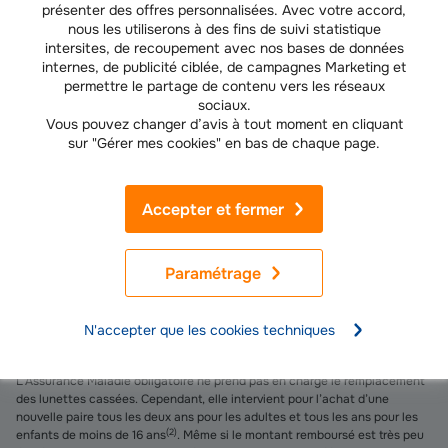
présenter des offres personnalisées. Avec votre accord,
nous les utiliserons à des fins de suivi statistique
Choisissez une
monture robuste
si vous pratiquez un sport ou si
intersites, de recoupement avec nos bases de données
vous travaillez dans un environnement à risque.
internes, de publicité ciblée, de campagnes Marketing et
permettre le partage de contenu vers les réseaux
Optez éventuellement pour une
assurance casse
proposée par
sociaux.
Vous pouvez changer d’avis à tout moment en cliquant
certains opticiens.
sur "Gérer mes cookies" en bas de chaque page.
FAQ - Vos questions sur les lunettes cassées
Accepter et fermer
Comment faire si mes lunettes sont cassées par un tiers ?
Demandez à la personne responsable de rédiger une déclaration
Paramétrage
reconnaissant les faits. Transmettez-la à son assureur ou au vôtre si la
situation l’exige.
La Sécurité sociale (ou MSA) rembourse-t-elle les lunettes
N'accepter que les cookies techniques
cassées ?
L’Assurance Maladie obligatoire ne prend pas en charge le remplacement
des lunettes cassées. Cependant, elle intervient pour l’achat d’une
nouvelle paire tous les deux ans pour les adultes et tous les ans pour les
(
2
)
enfants de moins de 16 ans
. Même si le montant remboursé est très peu