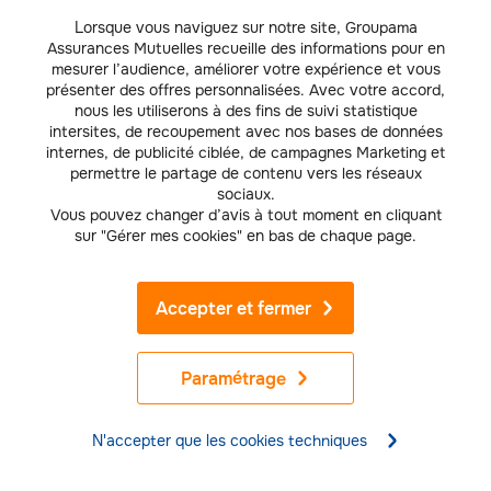
Assurance habitation pour les couples :
pacsés, concubinage, divorcés...
Lorsque vous naviguez sur notre site, Groupama
Assurances Mutuelles recueille des informations pour en
mesurer l’audience, améliorer votre expérience et vous
présenter des offres personnalisées. Avec votre accord,
HABITATION
nous les utiliserons à des fins de suivi statistique
intersites, de recoupement avec nos bases de données
Rénovation énergétique, bénéficiez d'aides
internes, de publicité ciblée, de campagnes Marketing et
et réduisez vos factures
permettre le partage de contenu vers les réseaux
sociaux.
Vous pouvez changer d’avis à tout moment en cliquant
sur "Gérer mes cookies" en bas de chaque page.
HABITATION
Assurance appareil nomade : comment
choisir?
Accepter et fermer
HABITATION
Paramétrage
5 étapes pour réussir son achat immobilier
N'accepter que les cookies techniques