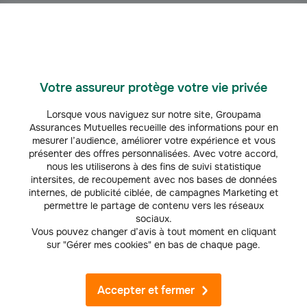
Sauter un repas
: vous risquez de manger de façon exagérée et
d’absorber trop de calories au repas suivant.
Manger entre les repas
: le grignotage déséquilibre l’alimentation,
Votre assureur protège votre vie privée
favorise la prise de poids et augmente le risque de pathologies
comme le diabète.
Lorsque vous naviguez sur notre site, Groupama
Assurances Mutuelles recueille des informations pour en
mesurer l’audience, améliorer votre expérience et vous
Improviser des régimes
: enchaîner des régimes sans bénéficier du
présenter des offres personnalisées. Avec votre accord,
suivi d’un professionnel vous expose au risque de yo-yo (perte de
nous les utiliserons à des fins de suivi statistique
poids, puis reprise de poids rapide et importante dès le régime
intersites, de recoupement avec nos bases de données
terminé).
internes, de publicité ciblée, de campagnes Marketing et
permettre le partage de contenu vers les réseaux
sociaux.
Vous pouvez changer d’avis à tout moment en cliquant
sur "Gérer mes cookies" en bas de chaque page.
Conseil d’expert
Un adulte résiste-t-il plus facilement à la tentation
qu’un enfant ?
Accepter et fermer