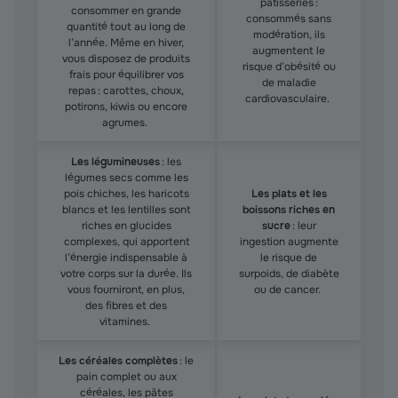
pâtisseries :
consommer en grande
consommés sans
quantité tout au long de
modération, ils
l’année. Même en hiver,
augmentent le
vous disposez de produits
risque d’obésité ou
frais pour équilibrer vos
de maladie
repas : carottes, choux,
cardiovasculaire.
potirons, kiwis ou encore
agrumes.
Les légumineuses
: les
légumes secs comme les
pois chiches, les haricots
Les plats et les
blancs et les lentilles sont
boissons riches en
riches en glucides
sucre
: leur
complexes, qui apportent
ingestion augmente
l’énergie indispensable à
le risque de
votre corps sur la durée. Ils
surpoids, de diabète
vous fourniront, en plus,
ou de cancer.
des fibres et des
vitamines.
Les céréales complètes
: le
pain complet ou aux
céréales, les pâtes