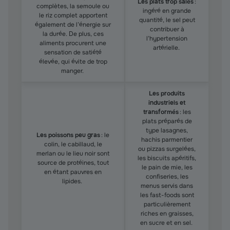
Les plats trop salés
:
complètes, la semoule ou
ingéré en grande
le riz complet apportent
quantité, le sel peut
également de l’énergie sur
contribuer à
la durée. De plus, ces
l’hypertension
aliments procurent une
artérielle.
sensation de satiété
élevée, qui évite de trop
manger.
Les produits
industriels et
transformés
: les
plats préparés de
type lasagnes,
Les poissons peu gras
: le
hachis parmentier
colin, le cabillaud, le
ou pizzas surgelées,
merlan ou le lieu noir sont
les biscuits apéritifs,
source de protéines, tout
le pain de mie, les
en étant pauvres en
confiseries, les
lipides.
menus servis dans
les fast-foods sont
particulièrement
riches en graisses,
en sucre et en sel.