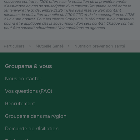
nouveaux contrats : 100€ offerts sur la cotisation de la première année
d’assurance en cas de souscription d'un contrat Groupama santé entre le
1er janvier et le 31 décembre 2026 inclus sous réserve d'un montant
minimum de cotisation annuelle de 200€ TTC et de la souscription en 2026
d’un autre contrat. Pour les clients Groupama, la réduction sur la cotisation
pourra être appliquée dès la souscription d'un seul contrat. Chaque contrat
peut être souscrit séparément. Voir conditions en agences.
Particuliers
Mutuelle Santé
Nutrition prévention santé
Groupama & vous
Nous contacter
Vos questions (FAQ)
Recrutement
Groupama dans ma région
Demande de résiliation