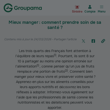
Aller à la page d’accueil du site Gr
Sinistre
Compte
Menu
Mieux manger : comment prendre soin de sa
santé ?
Contenu mis à jour le 24/03/2026
- Partager l'article
Les trois quarts des Français font attention à
(
1
)
l’équilibre de leurs repas
. Pourtant, ils sont 8 sur
10 à partager au moins une opinion erronée sur
(
1
)
l’alimentation
, comme penser qu’un jus de fruits
(
2
)
remplace une portion de fruits
. Comment bien
manger pour mieux vivre et préserver votre santé ?
Apprenez-en plus sur les aliments conseillés pour
leurs apports nutritifs et découvrez les bons
réflexes à adopter.
Informez-vous également sur
l’aide que les professionnels de santé comme les
nutritionnistes et les diététiciens peuvent vous
apporter.