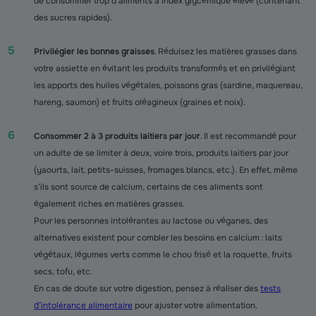
de consommer trop d’aliments à index glycémique élevé (contenant
des sucres rapides).
Privilégier les bonnes graisses
. Réduisez les matières grasses dans
votre assiette en évitant les produits transformés et en privilégiant
les apports des huiles végétales, poissons gras (sardine, maquereau,
hareng, saumon) et fruits oléagineux (graines et noix).
Consommer 2 à 3 produits laitiers par jour
. Il est recommandé pour
un adulte de se limiter à deux, voire trois, produits laitiers par jour
(yaourts, lait, petits-suisses, fromages blancs, etc.). En effet, même
s’ils sont source de calcium, certains de ces aliments sont
également riches en matières grasses.
Pour les personnes intolérantes au lactose ou véganes, des
alternatives existent pour combler les besoins en calcium : laits
végétaux, légumes verts comme le chou frisé et la roquette, fruits
secs, tofu, etc.
En cas de doute sur votre digestion, pensez à réaliser des
tests
d’intolérance alimentaire
pour ajuster votre alimentation.