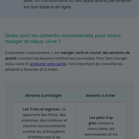
avec un nutritionniste ou des applications partenaires
sur son espace en ligne.
Quels sont les aliments recommandés pour mieux
manger et mieux vivre ?
S’alimenter correctement, c’est
manger varié et choisir des aliments de
qualité
couvrant les besoins nutritionnels journaliers. Pour bien manger,
mieux vivre et
améliorer votre santé
, il est important de connaître les
aliments à favoriser et à éviter.
Aliments à privilégier
Aliments à éviter
Quels sont les aliments recommandés pour mieux mange
Les fruits et légumes
: ils
apportent des fibres, des
Les plats trop
vitamines, des minéraux et
gras
comme la
d’autres micronutriments
charcuterie, les
comme les antioxydants.
viennoiseries et les
N’hésitez pas à les