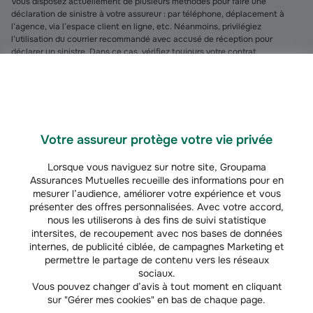
Vous disposez actuellement de plusieurs méthodes pour faire une
déclaration de sinistre à votre assureur : par téléphone, déplacement à
l’agence, via l’espace client en ligne, etc. Néanmoins, privilégiez
l’utilisation du courrier recommandé avec accusé de réception pour
déclarer un sinistre. Dans ce cas, vérifiez toujours votre contrat
d’assurance habitation ou contrat d’
assurance auto
avant l’envoi de la
lettre. Cela vous permet de connaître toutes les formalités indiquées dans
le contrat souscrit et éviter un oubli.
Pour la
déclaration du sinistre, le délai
imparti par la loi varie en fonction
des situations :
Votre assureur protège votre vie privée
30 jours en cas de catastrophe naturelle, suivant la publication de
Lorsque vous naviguez sur notre site, Groupama
l’arrêté interministériel la constatant
Assurances Mutuelles recueille des informations pour en
mesurer l’audience, améliorer votre expérience et vous
présenter des offres personnalisées. Avec votre accord,
2 jours pour un
vol
, une tentative de vol ou d’acte de
vandalisme
nous les utiliserons à des fins de suivi statistique
intersites, de recoupement avec nos bases de données
5 jours maximum en cas de dégâts des eaux, de
bris de glace
ou
internes, de publicité ciblée, de campagnes Marketing et
permettre le partage de contenu vers les réseaux
d’incendie, etc.
sociaux.
Vous pouvez changer d’avis à tout moment en cliquant
Quels documents joindre au courrier type de déclaration de
sur "Gérer mes cookies" en bas de chaque page.
sinistre ?