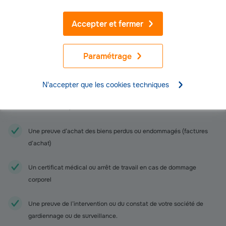
Pour accompagner votre lettre de déclaration, vous devez joindre des
Accepter et fermer
documents justificatifs en fonction du sinistre :
Des photos de l’accident ou de l’état du logement après sinistre
Paramétrage
Des témoignages signés et datés
N'accepter que les cookies techniques
Une copie d’un dépôt de plaintes en cas de vol, de vandalisme ou
d’accident corporel
Une preuve d’achat des biens perdus ou endommagés (factures
d’achat)
Un certificat médical ou arrêt de travail en cas de dommage
corporel
Une preuve de l’intervention ou du constat de votre société de
gardiennage ou de surveillance.