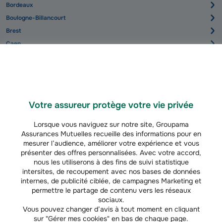
Bordeaux
Boulogne-Billancourt
Brest
Caen
Clermont-Ferrand
Creteil
Dijon
Dunkerque
Votre assureur protège votre vie privée
Grenoble
Lorsque vous naviguez sur notre site, Groupama
Le-Havre
Assurances Mutuelles recueille des informations pour en
mesurer l’audience, améliorer votre expérience et vous
Le-Mans
présenter des offres personnalisées. Avec votre accord,
Lille
nous les utiliserons à des fins de suivi statistique
Limoges
intersites, de recoupement avec nos bases de données
internes, de publicité ciblée, de campagnes Marketing et
Lorient
permettre le partage de contenu vers les réseaux
Lyon
sociaux.
Marseille
Vous pouvez changer d’avis à tout moment en cliquant
sur "Gérer mes cookies" en bas de chaque page.
Metz