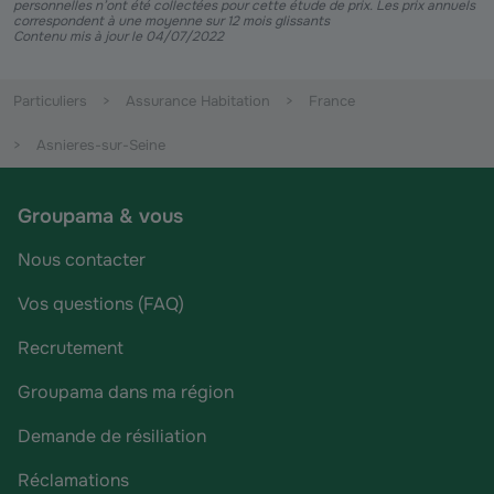
personnelles n’ont été collectées pour cette étude de prix. Les prix annuels
correspondent à une moyenne sur 12 mois glissants
Contenu mis à jour le 04/07/2022
Particuliers
Assurance Habitation
France
Asnieres-sur-Seine
Groupama & vous
Nous contacter
Vos questions (FAQ)
Recrutement
Groupama dans ma région
Demande de résiliation
Réclamations