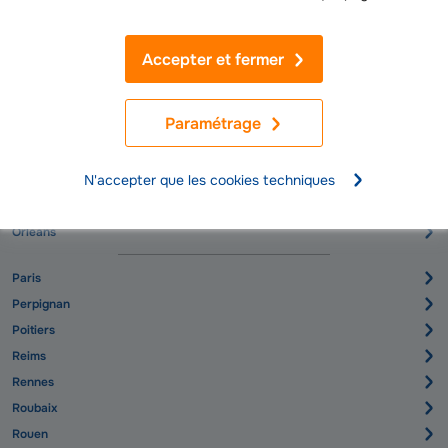
Montpellier
Montreuil
Accepter et fermer
Mulhouse
Nancy
Paramétrage
Nanterre
Nantes
N'accepter que les cookies techniques
Nice
Nimes
Orleans
Paris
Perpignan
Poitiers
Reims
Rennes
Roubaix
Rouen