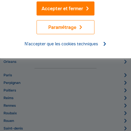
Montpellier
Accepter et fermer
Montreuil
Mulhouse
Nancy
Paramétrage
Nanterre
Nantes
N'accepter que les cookies techniques
Nice
Nimes
Orleans
Paris
Perpignan
Poitiers
Reims
Rennes
Roubaix
Rouen
Saint-denis