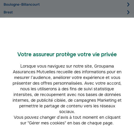
Boulogne-Billancourt
Brest
Caen
Clermont-Ferrand
Creteil
Dijon
Dunkerque
Votre assureur protège votre vie privée
Grenoble
Lorsque vous naviguez sur notre site, Groupama
Assurances Mutuelles recueille des informations pour en
Le-Havre
mesurer l’audience, améliorer votre expérience et vous
Le-Mans
présenter des offres personnalisées. Avec votre accord,
Lille
nous les utiliserons à des fins de suivi statistique
intersites, de recoupement avec nos bases de données
Limoges
internes, de publicité ciblée, de campagnes Marketing et
Lorient
permettre le partage de contenu vers les réseaux
sociaux.
Lyon
Vous pouvez changer d’avis à tout moment en cliquant
Marseille
sur "Gérer mes cookies" en bas de chaque page.
Metz