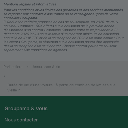
Mentions légales et informatives
Pour les conditions et les limites des garanties et des services mentionnés,
se reporter aux contrats d’assurance ou se renseigner auprès de votre
conseiller Groupama.
(
1
)
Réduction tarifaire proposée en cas de souscription, en 2026, de deux
nouveaux contrats : 50€ offerts sur la cotisation de la première année
d’assurance d'un contrat Groupama Conduire entre le 1er janvier et le 31
décembre 2026 inclus sous réserve d'un montant minimum de cotisation
annuelle de 100€ TTC et de la souscription en 2026 d’un autre contrat. Pour
les clients Groupama, la réduction sur la cotisation pourra être appliquée
dès la souscription d'un seul contrat. Chaque contrat peut être souscrit
séparément. Voir conditions en agences.
Particuliers
Assurance Auto
Durée de vie d'une voiture : à partir de combien de km est-elle
vieille ?
Groupama & vous
Nous contacter