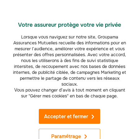
songer à un
changement de voiture
et profiter de la
prime à la casse
.
Assuré Groupama
Votre assureur protège votre vie privée
Prendre soin de son véhicule est la meilleure manière
Lorsque vous naviguez sur notre site, Groupama
d’en prolonger la durée de vie. C’est pourquoi
Assurances Mutuelles recueille des informations pour en
Groupama et ses partenaires vous accompagnent
mesurer l’audience, améliorer votre expérience et vous
lors de la révision ou du contrôle technique de votre
présenter des offres personnalisées. Avec votre accord,
véhicule. Vous pouvez bénéficier de 20 % de
nous les utiliserons à des fins de suivi statistique
réduction sur les produits d’entretien et les tapis Feu
intersites, de recoupement avec nos bases de données
Vert ou de 15 % de réduction sur votre contrôle
internes, de publicité ciblée, de campagnes Marketing et
technique chez Autosur.
permettre le partage de contenu vers les réseaux
sociaux.
Vous pouvez changer d’avis à tout moment en cliquant
sur "Gérer mes cookies" en bas de chaque page.
Accepter et fermer
Simulez votre tarif
assurance auto
Paramétrage