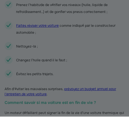
Prenez l’habitude de vérifier vos niveaux (huile, liquide de
refroidissement…) et de gonfler vos pneus correctement ;
Faites réviser votre voiture
comme indiqué par le constructeur
automobile ;
Nettoyez-la ;
Changez l’huile quand il le faut ;
Évitez les petits trajets.
Afin d’éviter les mauvaises surprises,
prévoyez un budget annuel pour
l’entretien de votre voiture
.
Comment savoir si ma voiture est en fin de vie ?
Un moteur défaillant peut signer la fin de la vie d’une voiture thermique qui
a beaucoup roulé. Tout bruit suspect, toute fuite d’huile ou une surchauffe
alors que le système de refroidissement fonctionne doit vous alerter. Si les
réparations sont plus chères que le véhicule, il est peut-être temps de