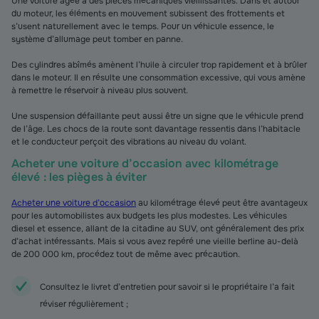
Une voiture âgée a des pièces mécaniques vieillissantes. Dans et autour
du moteur, les éléments en mouvement subissent des frottements et
s’usent naturellement avec le temps. Pour un véhicule essence, le
système d’allumage peut tomber en panne.
Des cylindres abîmés amènent l’huile à circuler trop rapidement et à brûler
dans le moteur. Il en résulte une consommation excessive, qui vous amène
à remettre le réservoir à niveau plus souvent.
Une suspension défaillante peut aussi être un signe que le véhicule prend
de l’âge. Les chocs de la route sont davantage ressentis dans l’habitacle
et le conducteur perçoit des vibrations au niveau du volant.
Acheter une voiture d’occasion avec kilométrage
élevé : les pièges à éviter
Acheter une voiture d’occasion
au kilométrage élevé peut être avantageux
pour les automobilistes aux budgets les plus modestes. Les véhicules
diesel et essence, allant de la citadine au SUV, ont généralement des prix
d’achat intéressants. Mais si vous avez repéré une vieille berline au-delà
de 200 000 km, procédez tout de même avec précaution.
Consultez le livret d’entretien pour savoir si le propriétaire l’a fait
réviser régulièrement ;