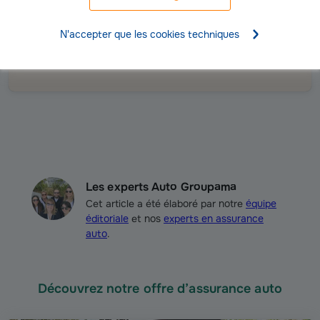
gratuitement en 3
Tarif auto
N'accepter que les cookies techniques
minutes
(
1
)
50€ offerts
Les experts Auto Groupama
Cet article a été élaboré par notre
équipe
éditoriale
et nos
experts en assurance
auto
.
Découvrez notre offre d’assurance auto