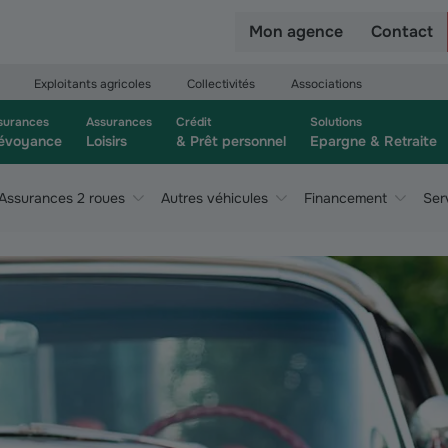
r
Mon agence
Contact
Exploitants agricoles
Collectivités
Associations
surances
Assurances
Crédit
Solutions
évoyance
Loisirs
& Prêt personnel
Epargne & Retraite
Assurances 2 roues
Autres véhicules
Financement
Ser