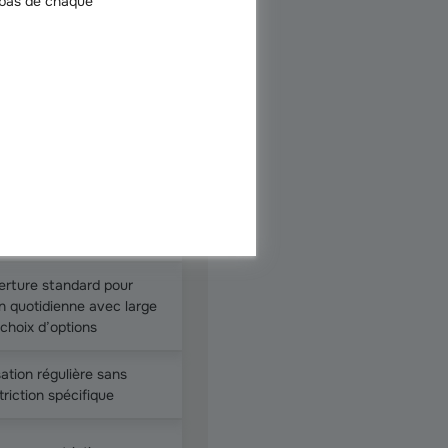
 bas de chaque
une assurance auto classique :
ance auto classique
lus élevé car le bonus ne
ique pas aux véhicules
t une carte grise de
collection
rture standard pour
ion quotidienne avec large
choix d’options
sation régulière sans
triction spécifique