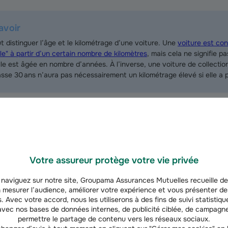
avoir
aut distinguer l’âge et le kilométrage d’une voiture. Une
voiture est co
ille" à partir d’un certain nombre de kilomètres
, mais cela ne signifie p
lle est âgée en nombre d’années. À l’inverse, une voiture de collectio
sse 30 ans n’aura pas nécessairement un kilométrage élevé si elle a p
Votre assureur protège votre vie privée
ntages et inconvénients d'une garantie 
naviguez sur notre site, Groupama Assurances Mutuelles recueille de
 mesurer l’audience, améliorer votre expérience et vous présenter de
 collection peut parfois être moins coûteuse
qu’une assurance auto c
. Avec votre accord, nous les utiliserons à des fins de suivi statistique
ce type de véhicule par rapport à une voiture destinée aux déplaceme
vec nos bases de données internes, de publicité ciblée, de campagne
ppliquer, comme l’obligation de stationner le véhicule dans un garag
permettre le partage de contenu vers les réseaux sociaux.
nduite.