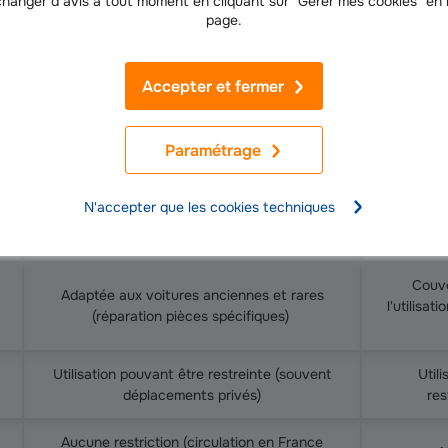
hanger d’avis à tout moment en cliquant sur "Gérer mes cookies" en
page.
 avantages/inconvénients entre une assurance auto de collection et 
Accepter et fermer
Assurance voiture de collection
Assur
Paramétrage
 et inconvénients d'une garantie collection ?
Parfois p
Parfois plus avantageux, car utilisation
s’appl
limitée et entretien soigné, profil d’assuré
N'accepter que les cookies techniques
ayan
passionné ce qui réduit le risque de sinistres
Couve
Adaptée aux voitures anciennes et rares
l'utilisat
(réparation pièces spécifiques)
Utilisation pouvant être restreinte (souvent
Utili
déplacements privés)
res
Aucune restriction (circulation en France