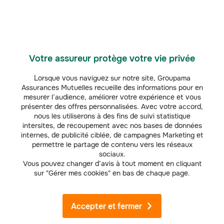
Votre assureur protège votre vie privée
Lorsque vous naviguez sur notre site, Groupama
Assurances Mutuelles recueille des informations pour en
mesurer l’audience, améliorer votre expérience et vous
HABITATION
présenter des offres personnalisées. Avec votre accord,
nous les utiliserons à des fins de suivi statistique
Assurance habitation
intersites, de recoupement avec nos bases de données
Les solutions pour protéger votre logement, son contenu et qui
internes, de publicité ciblée, de campagnes Marketing et
couvrent les préjudices que vous causeriez aux autres. Assistance
permettre le partage de contenu vers les réseaux
et indemnisation rapide en cas de sinistre.
sociaux.
Vous pouvez changer d’avis à tout moment en cliquant
sur "Gérer mes cookies" en bas de chaque page.
Découvrir l'offre
Accepter et fermer