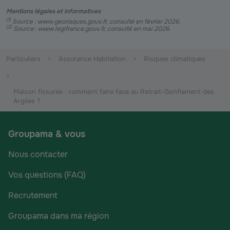
Mentions légales et informatives
(
1
)
Source : www.georisques.gouv.fr, consulté en février 2026.
(
2
)
Source : www.legifrance.gouv.fr, consulté en mai 2026.
Particuliers
Assurance Habitation
Risques climatiques
Maison fissurée : comment faire face au Retrait-Gonflement des
Argiles ?
Groupama & vous
Nous contacter
Vos questions (FAQ)
Recrutement
Groupama dans ma région