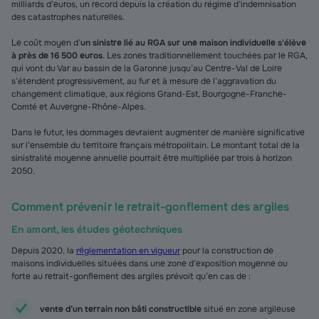
milliards d’euros, un record depuis la création du régime d’indemnisation
des catastrophes naturelles.
Le coût moyen d’
un sinistre lié au RGA
sur une maison individuelle s'élève
à près de
16 500 euros
. Les zones traditionnellement touchées par le RGA,
qui vont du Var au bassin de la Garonne jusqu’au Centre-Val de Loire
s’étendent progressivement, au fur et à mesure de l’aggravation du
changement climatique, aux régions Grand-Est, Bourgogne-Franche-
Comté et Auvergne-Rhône-Alpes.
Dans le futur, les dommages devraient augmenter de manière significative
sur l’ensemble du territoire français métropolitain. Le montant total de la
sinistralité
moyenne annuelle pourrait être multipliée par trois à horizon
2050.
Comment prévenir le retrait-gonflement des argiles
En amont, les études géotechniques
Depuis 2020, la
réglementation en vigueur
pour la construction de
maisons individuelles situées dans une zone d’exposition moyenne ou
forte au retrait-gonflement des argiles prévoit qu’en cas de :
vente d’un terrain non bâti constructible
situé en zone argileuse