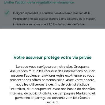
Limiter l’action de la végétation environnante
Éloigner si possible la construction du champ d’action de la
végétation
: ne pas planter d’arbre à une distance de la maison
inférieure à au moins une à 1,5 fois la hauteur de l’arbre.
A défaut,
mettre en place un écran anti-racines
d’une profondeur
minimale de 2 m.
Votre assureur protège votre vie privée
RGA : assurance et démarches pour être indemnisé
Lorsque vous naviguez sur notre site, Groupama
Les dommages liés au RGA peuvent être couverts dans le cadre de la
Assurances Mutuelles recueille des informations pour en
garantie
catastrophes naturelles
de votre contrat habitation. Dans ce cas,
mesurer l’audience, améliorer votre expérience et vous
plusieurs conditions doivent être réunies pour que votre assurance puisse
présenter des offres personnalisées. Avec votre accord,
vous indemniser :
nous les utiliserons à des fins de suivi statistique
intersites, de recoupement avec nos bases de données
Un
arrêté interministériel
publié au Journal officiel doit reconnaître
internes, de publicité ciblée, de campagnes Marketing et
l’état de catastrophe naturelle pour la sécheresse dans la
permettre le partage de contenu vers les réseaux
sociaux.
commune où se trouvent vos biens ;