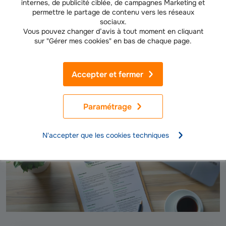
internes, de publicité ciblée, de campagnes Marketing et
permettre le partage de contenu vers les réseaux
sociaux.
Vous pouvez changer d’avis à tout moment en cliquant
sur "Gérer mes cookies" en bas de chaque page.
Accepter et fermer
Votre liste vacances
Paramétrage
pour un départ serein
N'accepter que les cookies techniques
Télécharger