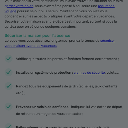
Vous avez choisi votre destination. Vous avez trouvé une solution pour faire
garder votre chien
. Vous avez même pensé à souscrire une
assurance
voyage
pour un séjour plus serein. Maintenant, vous pouvez vous
concentrer sur les aspects pratiques avant votre départ en vacances.
Sécuriser votre maison avant le départ
est important, surtout si vous la
quittez pour un séjour de quelques semaines.
Sécuriser la maison pour l’absence
Lorsque vous vous absentez longtemps, prenez le temps de
sécuriser
votre maison avant les vacances
:
Vérifiez que toutes les portes et fenêtres ferment correctement ;
Installez un
système de protection
:
alarmes de sécurité
, volets… ;
Rangez tous les équipements de jardin (échelles, jeux d’enfants,
etc.) ;
Prévenez un voisin de confiance
: indiquez-lui vos dates de départ,
de retour et un moyen de vous contacter ;
Faites relever votre courrier
par un proche ou un voisin de