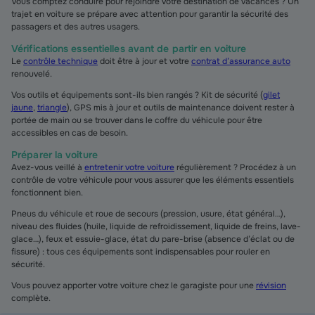
Vous comptez conduire pour rejoindre votre destination de vacances ? Un
trajet en voiture se prépare avec attention pour garantir la sécurité des
passagers et des autres usagers.
Vérifications essentielles avant de partir en voiture
Le
contrôle technique
doit être à jour et votre
contrat d’assurance auto
renouvelé.
Vos outils et équipements sont-ils bien rangés ? Kit de sécurité (
gilet
jaune
,
triangle
), GPS mis à jour et outils de maintenance doivent rester à
portée de main ou se trouver dans le coffre du véhicule pour être
accessibles en cas de besoin.
Préparer la voiture
Avez-vous veillé à
entretenir votre voiture
régulièrement ? Procédez à un
contrôle de votre véhicule pour vous assurer que les éléments essentiels
fonctionnent bien.
Pneus du véhicule et roue de secours (pression, usure, état général…),
niveau des fluides (huile, liquide de refroidissement, liquide de freins, lave-
glace…), feux et essuie-glace, état du pare-brise (absence d’éclat ou de
fissure) : tous ces équipements sont indispensables pour rouler en
sécurité.
Vous pouvez apporter votre voiture chez le garagiste pour
une
révision
complète.