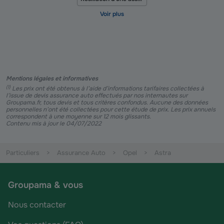
Mentions légales et informatives
(
1
)
Les prix ont été obtenus à l’aide d’informations tarifaires collectées à
l’issue de devis assurance auto effectués par nos internautes sur
Groupama.fr, tous devis et tous critères confondus. Aucune des données
personnelles n’ont été collectées pour cette étude de prix. Les prix annuels
correspondent à une moyenne sur 12 mois glissants.
Contenu mis à jour le 04/07/2022
Particuliers
Assurance Auto
Opel
Astra
Groupama & vous
Nous contacter