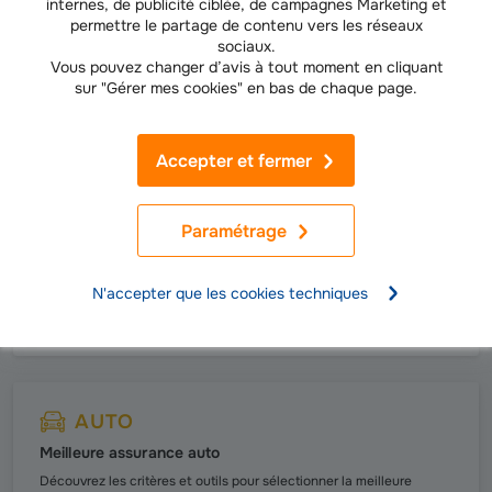
internes, de publicité ciblée, de campagnes Marketing et
Comment est-il calculé et peut-on réduire son coût ?
permettre le partage de contenu vers les réseaux
sociaux.
En savoir plus
Vous pouvez changer d’avis à tout moment en cliquant
sur "Gérer mes cookies" en bas de chaque page.
Accepter et fermer
AUTO
Assurance au tiers ou tous risques
Paramétrage
Q
uelle différence et comment choisir la bonne assurance pour votre
voiture ?
N'accepter que les cookies techniques
Lire la suite
AUTO
Meilleure assurance auto
Découvrez les critères et outils pour sélectionner la meilleure