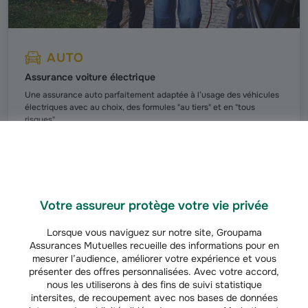
AUTO
Assurance voiture électrique
Une assurance auto parfaitement adaptée à l’usage des véhicules
électriques avec au choix, des formules "au tiers" et en "tous
risques".
Découvrir l'offre
Votre assureur protège votre vie privée
Découvrez nos infos et conseils auto
Lorsque vous naviguez sur notre site, Groupama
Assurances Mutuelles recueille des informations pour en
mesurer l’audience, améliorer votre expérience et vous
présenter des offres personnalisées. Avec votre accord,
AUTO
nous les utiliserons à des fins de suivi statistique
intersites, de recoupement avec nos bases de données
Prix d'un contrôle technique