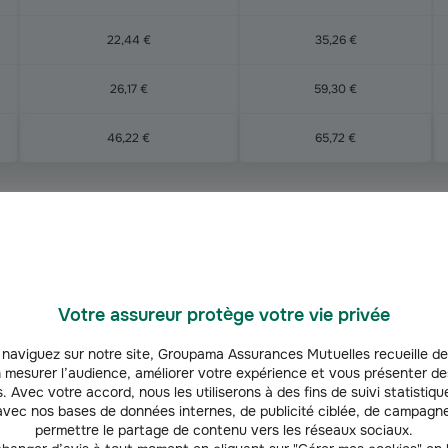
22,44 €
35,26 €
26,17 €
59,30 €
46,22 €
65,72 €
TTC et par région de notre assurance a
Votre assureur protège votre vie privée
naviguez sur notre site, Groupama Assurances Mutuelles recueille de
 mesurer l’audience, améliorer votre expérience et vous présenter de
. Avec votre accord, nous les utiliserons à des fins de suivi statistique
vec nos bases de données internes, de publicité ciblée, de campagne
Océan
Rhône-Alpes
Loir
permettre le partage de contenu vers les réseaux sociaux.
ccitanie
Méditerranée
Indien
Auvergne
Breta