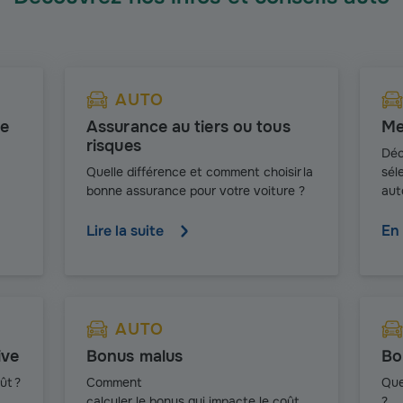
AUTO
ue
Assurance au tiers ou tous
Me
risques
Déc
Q
uelle différence et comment choisir la
sél
bonne assurance pour votre voiture ?
aut
Lire la suite
En 
AUTO
ive
Bonus malus
Bo
ût ?
Comment
Que
calculer le bonus qui impacte le coût
?