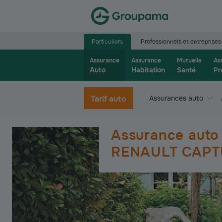
Aller à la page d’accueil du site Groupama.f
Particuliers
Professionnels et entreprises
Assurance
Assurance
Mutuelle
As
Auto
Habitation
Santé
Pr
Tarif auto
Assurances auto
Assurance auto
RENAULT CAPT