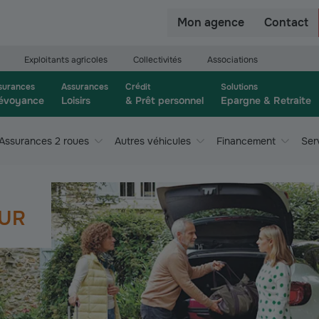
r
Mon agence
Contact
Exploitants agricoles
Collectivités
Associations
surances
Assurances
Crédit
Solutions
évoyance
Loisirs
& Prêt personnel
Epargne & Retraite
Assurances 2 roues
Autres véhicules
Financement
Ser
UR