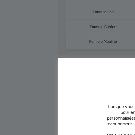
Formule Eco
Formule Confort
Formule Mobilité
Tarifs juil-26 en 
Lorsque vous 
pour en
personnalisées
recoupement a
Centre
Centre
O
Atlantique
Manche