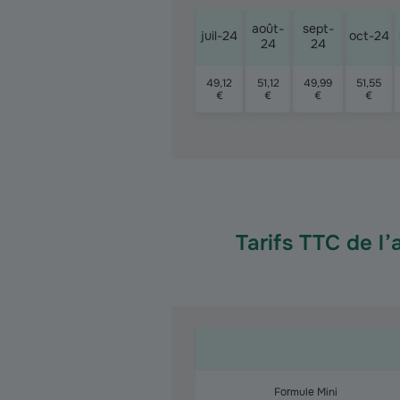
août-
sept-
juil-24
oct-24
24
24
49,12
51,12
49,99
51,55
€
€
€
€
Tarifs TTC de l
Formule Mini