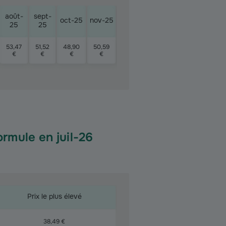
août-
sept-
janv-
févr-
mars
oct-25
nov-25
déc-25
25
25
26
26
26
53,47
51,52
48,90
50,59
56,08
53,14
47,07
54,22
€
€
€
€
€
€
€
€
rmule en juil-26
Prix le plus élevé
38,49 €