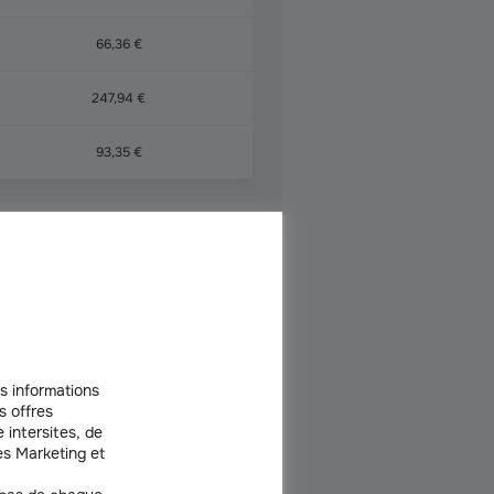
66,36 €
247,94 €
93,35 €
uto pour une CAPTUR
s informations
s offres
 intersites, de
s Marketing et
e
Paris Val-de-
Grand Est
gne
Loire