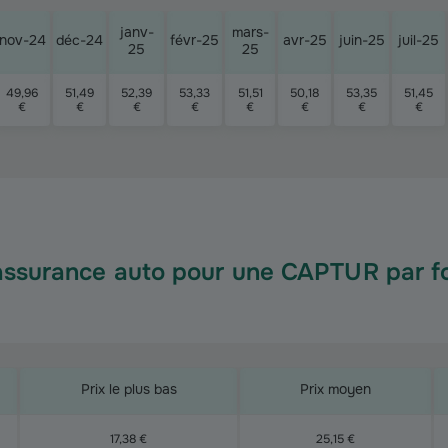
janv-
mars-
nov-24
déc-24
févr-25
avr-25
juin-25
juil-25
25
25
49,96
51,49
52,39
53,33
51,51
50,18
53,35
51,45
€
€
€
€
€
€
€
€
’assurance auto pour une CAPTUR par fo
Prix le plus bas
Prix moyen
17,38 €
25,15 €