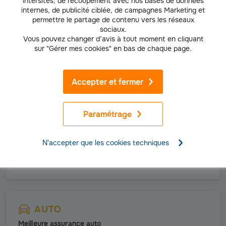
intersites, de recoupement avec nos bases de données
internes, de publicité ciblée, de campagnes Marketing et
Prix d'un contrôle technique
permettre le partage de contenu vers les réseaux
Comment est-il calculé et peut-on réduire son coût ?
sociaux.
Vous pouvez changer d’avis à tout moment en cliquant
En savoir plus
sur "Gérer mes cookies" en bas de chaque page.
Accepter et fermer
AUTO
Assurance au tiers ou tous risques
Paramétrage
Q
uelle différence et comment choisir la bonne assurance pour
votre voiture ?
N'accepter que les cookies techniques
Lire la suite
AUTO
Meilleure assurance auto