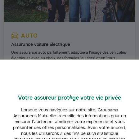
AUTO
Assurance voiture électrique
Une assurance auto parfaitement adaptée à l’usage des véhicules
électriques avec au choix, des formules "au tiers" et en "tous
risques".
Découvrir l'offre
Votre assureur protège votre vie privée
Découvrez nos infos et conseils auto
Lorsque vous naviguez sur notre site, Groupama
Assurances Mutuelles recueille des informations pour en
mesurer l’audience, améliorer votre expérience et vous
présenter des offres personnalisées. Avec votre accord,
nous les utiliserons à des fins de suivi statistique
AUTO