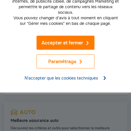
internes, de publicité ciblée, de campagnes Marketing et
Comment est-il calculé et peut-on réduire son coût ?
permettre le partage de contenu vers les réseaux
sociaux.
En savoir plus
Vous pouvez changer d’avis à tout moment en cliquant
sur "Gérer mes cookies" en bas de chaque page.
Accepter et fermer
AUTO
Assurance au tiers ou tous risques
Paramétrage
Q
uelle différence et comment choisir la bonne assurance pour
votre voiture ?
N'accepter que les cookies techniques
Lire la suite
AUTO
Meilleure assurance auto
Découvrez les critères et outils pour sélectionner la meilleure