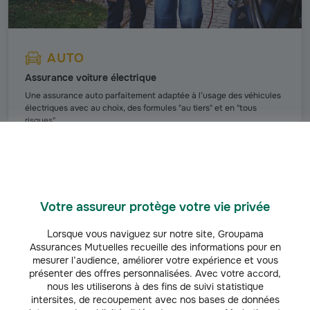
AUTO
Assurance voiture électrique
Une assurance auto parfaitement adaptée à l’usage des véhicules
électriques avec au choix, des formules "au tiers" et en "tous
risques".
Découvrir l'offre
Votre assureur protège votre vie privée
Découvrez nos infos et conseils auto
Lorsque vous naviguez sur notre site, Groupama
Assurances Mutuelles recueille des informations pour en
mesurer l’audience, améliorer votre expérience et vous
présenter des offres personnalisées. Avec votre accord,
AUTO
nous les utiliserons à des fins de suivi statistique
intersites, de recoupement avec nos bases de données
Prix d'un contrôle technique