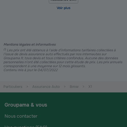
Mentions légales et informatives
(
1
)
Les prix ont été obtenus à l’aide d’informations tarifaires collectées à
l’issue de devis assurance auto effectués par nos internautes sur
Groupama.fr, tous devis et tous critères confondus. Aucune des données
personnelles n’ont été collectées pour cette étude de prix. Les prix annuels
correspondent à une moyenne sur 12 mois glissants.
Contenu mis à jour le 04/07/2022
Particuliers
Assurance Auto
Bmw
X1
Groupama & vous
Nous contacter