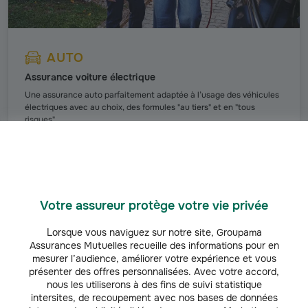
AUTO
Assurance voiture électrique
Une assurance auto parfaitement adaptée à l’usage des véhicules
électriques avec au choix, des formules "au tiers" et en "tous
risques".
Découvrir l'offre
Votre assureur protège votre vie privée
Découvrez nos infos et conseils auto
Lorsque vous naviguez sur notre site, Groupama
Assurances Mutuelles recueille des informations pour en
mesurer l’audience, améliorer votre expérience et vous
présenter des offres personnalisées. Avec votre accord,
AUTO
nous les utiliserons à des fins de suivi statistique
intersites, de recoupement avec nos bases de données
Prix d'un contrôle technique