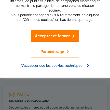
internes, de publicité ciblée, de campagnes Marketing et
Comment est-il calculé et peut-on réduire son coût ?
permettre le partage de contenu vers les réseaux
sociaux.
En savoir plus
Vous pouvez changer d’avis à tout moment en cliquant
sur "Gérer mes cookies" en bas de chaque page.
Accepter et fermer
AUTO
Assurance au tiers ou tous risques
Paramétrage
Q
uelle différence et comment choisir la bonne assurance pour
votre voiture ?
N'accepter que les cookies techniques
Lire la suite
AUTO
Meilleure assurance auto
Découvrez les critères et outils pour sélectionner la meilleure