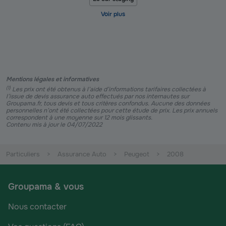
Mentions légales et informatives
(
1
)
Les prix ont été obtenus à l’aide d’informations tarifaires collectées à
l’issue de devis assurance auto effectués par nos internautes sur
Groupama.fr, tous devis et tous critères confondus. Aucune des données
personnelles n’ont été collectées pour cette étude de prix. Les prix annuels
correspondent à une moyenne sur 12 mois glissants.
Contenu mis à jour le 04/07/2022
Particuliers
Assurance Auto
Peugeot
2008
Groupama & vous
Nous contacter