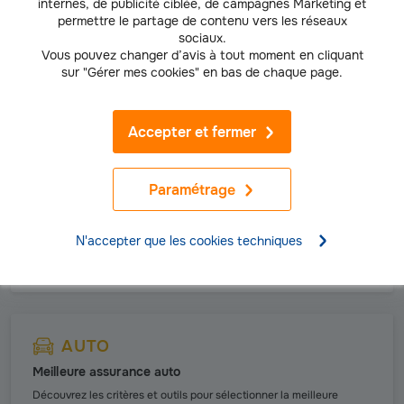
internes, de publicité ciblée, de campagnes Marketing et
Comment est-il calculé et peut-on réduire son coût ?
permettre le partage de contenu vers les réseaux
sociaux.
En savoir plus
Vous pouvez changer d’avis à tout moment en cliquant
sur "Gérer mes cookies" en bas de chaque page.
Accepter et fermer
AUTO
Assurance au tiers ou tous risques
Paramétrage
Q
uelle différence et comment choisir la bonne assurance pour
votre voiture ?
N'accepter que les cookies techniques
Lire la suite
AUTO
Meilleure assurance auto
Découvrez les critères et outils pour sélectionner la meilleure