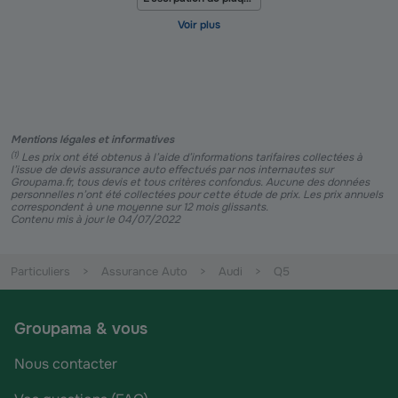
Mentions légales et informatives
(
1
)
Les prix ont été obtenus à l’aide d’informations tarifaires collectées à
l’issue de devis assurance auto effectués par nos internautes sur
Groupama.fr, tous devis et tous critères confondus. Aucune des données
personnelles n’ont été collectées pour cette étude de prix. Les prix annuels
correspondent à une moyenne sur 12 mois glissants.
Contenu mis à jour le 04/07/2022
Particuliers
Assurance Auto
Audi
Q5
Groupama & vous
Nous contacter