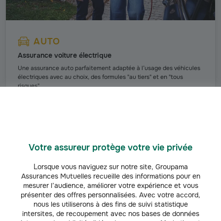
AUTO
Assurance voiture électrique
Une assurance auto parfaitement adaptée à l’usage des véhicules
électriques avec au choix, des formules "au tiers" et en "tous
risques".
Découvrir l'offre
Votre assureur protège votre vie privée
Découvrez nos infos et conseils auto
Lorsque vous naviguez sur notre site, Groupama
Assurances Mutuelles recueille des informations pour en
mesurer l’audience, améliorer votre expérience et vous
présenter des offres personnalisées. Avec votre accord,
AUTO
nous les utiliserons à des fins de suivi statistique
intersites, de recoupement avec nos bases de données
Prix d'un contrôle technique