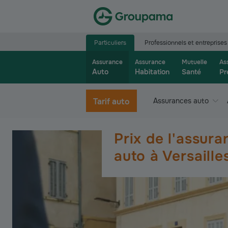
Aller à la page d’accueil du site Groupama.f
Particuliers
Professionnels et entreprises
Assurance
Assurance
Mutuelle
As
Auto
Habitation
Santé
Pr
Tarif auto
Assurances auto
Prix de l'assura
auto à Versaille