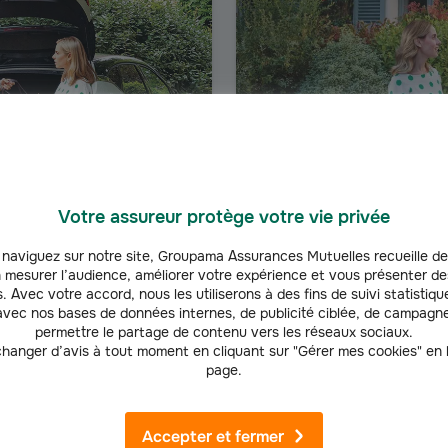
Votre assureur protège votre vie privée
naviguez sur notre site, Groupama Assurances Mutuelles recueille de
AUTO
 mesurer l’audience, améliorer votre expérience et vous présenter de
. Avec votre accord, nous les utiliserons à des fins de suivi statistique
Assurance voiture éle
vec nos bases de données internes, de publicité ciblée, de campagne
adapter à vos besoins, à votre
Une assurance auto parfaite
permettre le partage de contenu vers les réseaux sociaux.
r (petit rouleur, etc.), que
véhicules électriques avec au
hanger d’avis à tout moment en cliquant sur "Gérer mes cookies" en
page.
ion.
"tous risques".
Découvrir l'offre
Accepter et fermer