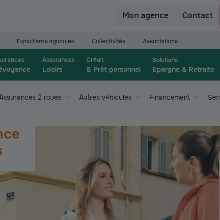
r
Mon agence
Contact
Exploitants agricoles
Collectivités
Associations
surances
Assurances
Crédit
Solutions
évoyance
Loisirs
& Prêt personnel
Epargne & Retraite
Assurances 2 roues
Autres véhicules
Financement
Ser
nce
s