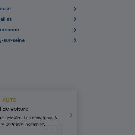
louse
ailles
leurbanne
y-sur-seine
AUTO
l de voiture
faut agir vite. Les démarches à
vre pour être indemnisé.