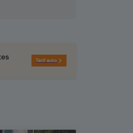
tes
Tarif auto