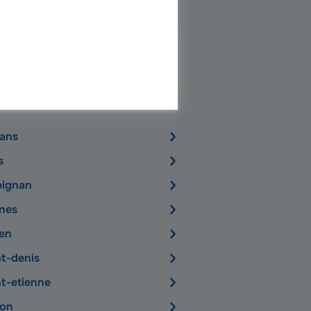
par ville
eans
s
pignan
nes
en
nt-denis
nt-etienne
lon