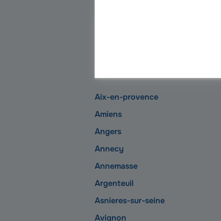
Découvre
Aix-en-provence
Amiens
Angers
Annecy
Annemasse
Argenteuil
Asnieres-sur-seine
Avignon