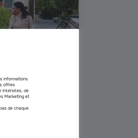
s informations
s offres
 intersites, de
ctrique
s Marketing et
ment adaptée à l’usage des
 choix, des formules "au tiers" et en
 bas de chaque
Découvrir l'offre