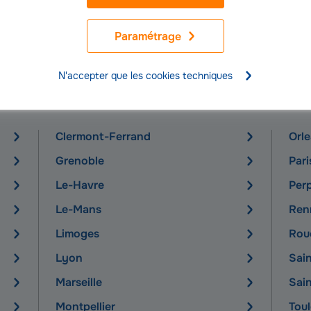
Paramétrage
N'accepter que les cookies techniques
z le prix de l'assurance auto Groupama 
Clermont-Ferrand
Orl
Grenoble
Pari
Le-Havre
Per
Le-Mans
Ren
Limoges
Rou
Lyon
Sai
Marseille
Sai
Montpellier
Tou