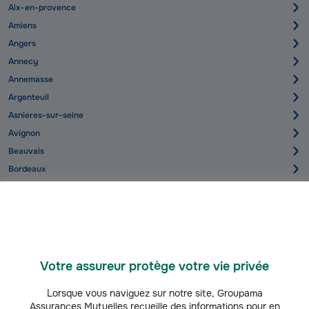
Aix-en-provence
Amiens
Angers
Annecy
Annemasse
Argenteuil
Asnieres-sur-seine
Avignon
Beauvais
Bordeaux
Boulogne-Billancourt
Brest
Caen
Clermont-Ferrand
Votre assureur protège votre vie privée
Grenoble
Le-Havre
Lorsque vous naviguez sur notre site, Groupama
Assurances Mutuelles recueille des informations pour en
Le-Mans