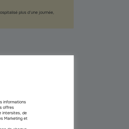
ospitalisé plus d’une journée,
vie, évitez si possible de vous absenter
s informations
pour les chats !
s offres
 intersites, de
s Marketing et