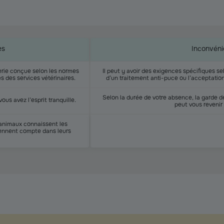
es
Inconvéni
erie conçue selon les normes
Il peut y avoir des exigences spécifiques s
s des services vétérinaires.
d’un traitement anti-puce ou l’acceptatio
Selon la durée de votre absence, la garde 
vous avez l’esprit tranquille.
peut vous revenir
’animaux connaissent les
tiennent compte dans leurs