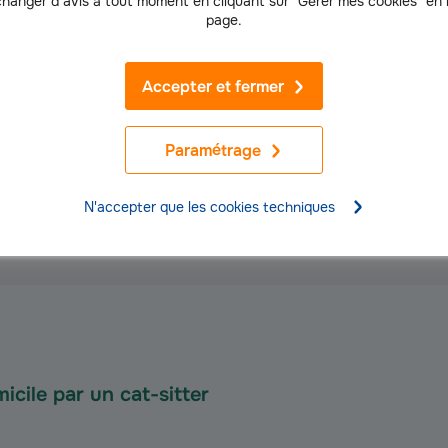
hanger d’avis à tout moment en cliquant sur "Gérer mes cookies" en
page.
ages
Inconv
Accepter et fermer
et reste sur son territoire.
Votre chat peut ch
Votre chat n’aura peut-être pas les m
Paramétrage
s économies.
câlins, nettoyage 
rder votre animal vérifie aussi que
N'accepter que les cookies techniques
 votre logement.
icile par un cat-sitter