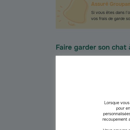
Assuré Groupa
Si vous êtes dans l’o
vos frais de garde s
Faire garder son chat 
Tant que votre chaton n’est pas âgé d’a
trop longtemps, pour son bien-être, sa s
Faire garder son chat à do
Lorsque vous 
Faire appel à un proche est une solutio
pour en
personnalisées
recoupement a