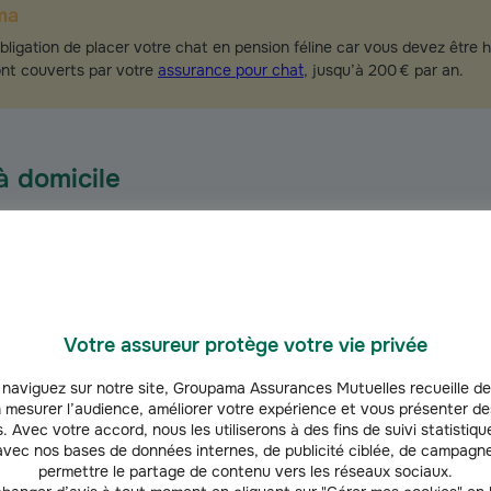
ma
bligation de placer votre chat en pension féline car vous devez être h
ont couverts par votre
assurance pour chat
, jusqu’à 200 € par an.
à domicile
u moins 4 ou 5 mois et qu’il n’a pas bien l’habitude de son lieu de 
écurité et la construction de votre relation.
micile par un proche
Votre assureur protège votre vie privée
naviguez sur notre site, Groupama Assurances Mutuelles recueille de
n prisée pour
faire garder son chien
gratuitement et c’est aussi le cas 
 mesurer l’audience, améliorer votre expérience et vous présenter de
. Avec votre accord, nous les utiliserons à des fins de suivi statistique
vec nos bases de données internes, de publicité ciblée, de campagne
permettre le partage de contenu vers les réseaux sociaux.