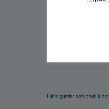
Vous pouvez c
Avant
Votre chat garde ses repères 
Vous faites de
La personne de confiance qui vient ga
tout va bien dans
Faire garder son chat à dom