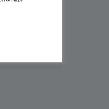
 bas de chaque
énients
ercher à s’enfuir.
êmes soins que d’habitude : brossage,
de la litière, etc.