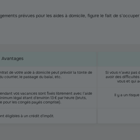
gements prévues pour les aides à domicile, figure le fait de s’occup
Avantages
ntrat de votre aide à domicile peut prévoir la tonte de
Si vous n’avez pas 
du courrier, le passage du balai, etc.
avoir des difficulté
vous et qui 
 pendant vos vacances sont fixés librement avec l’aide
Il y a un risqu
nimum légal étant d’environ 13 € par heure (bruts,
re pour les congés payés comprise).
t éligibles à un crédit d’impôt.