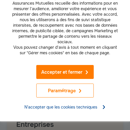
Assurances Mutuelles recueille des informations pour en
Le versement d’une rente en cas de dépendance :
mesurer l’audience, améliorer votre expérience et vous
présenter des offres personnalisées. Avec votre accord,
nous les utiliserons à des fins de suivi statistique
Si vous devenez dépendant avant votre retraite, nous vous versons une
intersites, de recoupement avec nos bases de données
rente viagère.
internes, de publicité ciblée, de campagnes Marketing et
Document d'information :
permettre le partage de contenu vers les réseaux
Transparence des frais Groupama Nouvelle Vie (PDF - 168 Ko)
sociaux.
Vous pouvez changer d’avis à tout moment en cliquant
sur "Gérer mes cookies" en bas de chaque page.
Accepter et fermer
Obtenez
Paramétrage
votre tarif
assurance
N'accepter que les cookies techniques
Pros, TPE &
Demander mon tarif
Entreprises