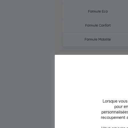
Formule Eco
Formule Confort
Formule Mobilité
Tarifs juil-26 en
Lorsque vous 
pour en
personnalisées
recoupement a
Centre
Centre
O
Atlantique
Manche