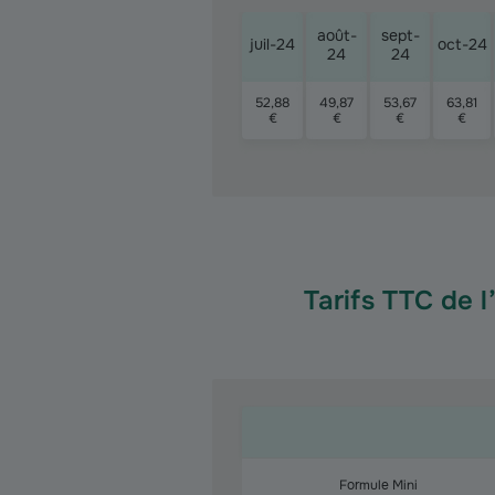
août-
sept-
juil-24
oct-24
24
24
52,88
49,87
53,67
63,81
€
€
€
€
Tarifs TTC de 
Formule Mini