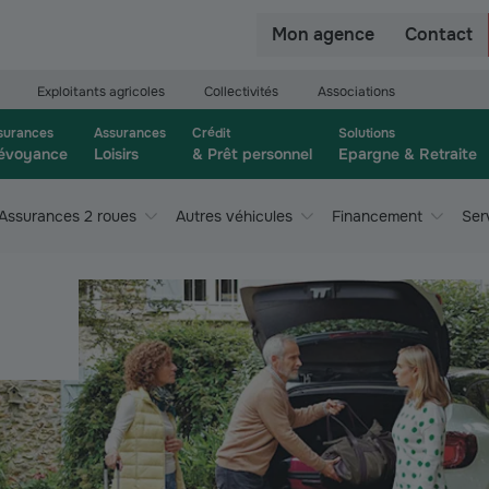
r
Mon agence
Contact
Exploitants agricoles
Collectivités
Associations
surances
Assurances
Crédit
Solutions
évoyance
Loisirs
& Prêt personnel
Epargne & Retraite
Assurances 2 roues
Autres véhicules
Financement
Ser