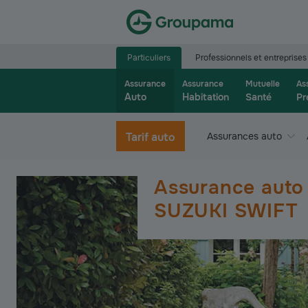
Aller à la page d’accueil du site Groupama.f
Particuliers
Professionnels et entreprises
Assurance
Assurance
Mutuelle
As
Auto
Habitation
Santé
Pr
Tarif auto
Assurances auto
Assurance auto
SUZUKI SWIFT