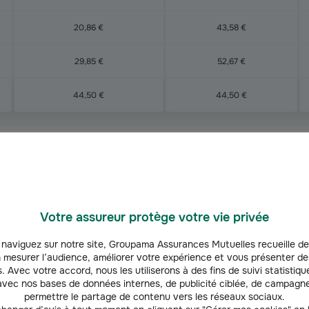
20,86 €
43,58 €
29,85 €
52,67 €
44,50 €
44,50 €
 TTC et par région de notre assurance a
Votre assureur protège votre vie privée
naviguez sur notre site, Groupama Assurances Mutuelles recueille de
 mesurer l’audience, améliorer votre expérience et vous présenter de
. Avec votre accord, nous les utiliserons à des fins de suivi statistique
vec nos bases de données internes, de publicité ciblée, de campagne
Océan
Rhône-Alpes
Loir
permettre le partage de contenu vers les réseaux sociaux.
ccitanie
Méditerranée
Indien
Auvergne
Breta