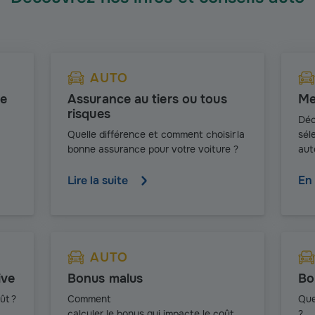
AUTO
ue
Assurance au tiers ou tous
Me
risques
Déc
Q
uelle différence et comment choisir la
sél
bonne assurance pour votre voiture ?
aut
Lire la suite
En 
AUTO
ive
Bonus malus
Bo
ût ?
Comment
Que
calculer le bonus qui impacte le coût
?