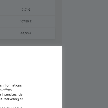
71,71 €
107,50 €
44,50 €
uto pour une SWIFT
s informations
s offres
 intersites, de
s Marketing et
e
Paris Val-de-
Grand Est
gne
Loire