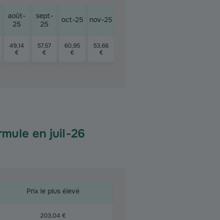
août-
sept-
déc-
janv-
mars
oct-25
nov-25
févr-26
25
25
25
26
26
49,14
57,57
60,95
53,66
37,91
52,79
55,50
46,8
€
€
€
€
€
€
€
€
mule en juil-26
Prix le plus élevé
203,04 €