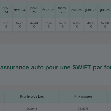
nov-
janv-
mars-
déc-24
févr-25
avr-25
juin-25
juil-25
24
25
25
51,79
57,26
47,40
52,62
52,77
49,57
45,16
52,60
€
€
€
€
€
€
€
€
l’assurance auto pour une SWIFT par for
Prix le plus bas
Prix moyen
20,94 €
73,47 €