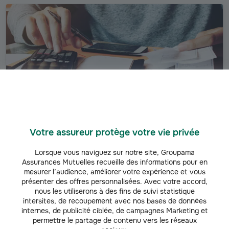
Votre assureur protège votre vie privée
PROS & TPE
Lorsque vous naviguez sur notre site, Groupama
Assurances Mutuelles recueille des informations pour en
Caution et garantie financière pour les professionnels
mesurer l’audience, améliorer votre expérience et vous
Vous souhaitez bénéficier d’une garantie financière pour assurer
présenter des offres personnalisées. Avec votre accord,
vos engagements auprès de vos clients ? Groupama vous
nous les utiliserons à des fins de suivi statistique
accompagne dans cette démarche.
intersites, de recoupement avec nos bases de données
internes, de publicité ciblée, de campagnes Marketing et
permettre le partage de contenu vers les réseaux