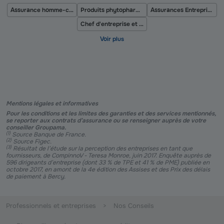
Assurance homme-clé ou femme-clé
Produits phytopharmaceutiques
Assurances Entreprises de Services du Numérique (ESN)
Chef d'entreprise et accidents du travail
Mentions légales et informatives
Pour les conditions et les limites des garanties et des services mentionnés,
se reporter aux contrats d’assurance ou se renseigner auprès de votre
conseiller Groupama.
(
1
)
Source Banque de France.
(
2
)
Source Figec.
(
3
)
Résultat de l’étude sur la perception des entreprises en tant que
fournisseurs, de CompinnoV - Teresa Monroe, juin 2017. Enquête auprès de
596 dirigeants d’entreprise (dont 33 % de TPE et 41 % de PME) publiée en
octobre 2017, en amont de la 4e édition des Assises et des Prix des délais
de paiement à Bercy.
Professionnels et entreprises
Nos Conseils