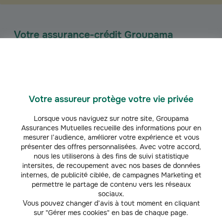
Votre assurance-crédit Groupama
personnalisable
Le contrat signé avec l’assureur-crédit est personnalisable. À vous de
définir vos besoins : une assurance sur votre activité export ou la
globalité de votre chiffre d'affaires, une couverture du risque politique
parce que certains de vos acheteurs sont dans des pays sujets à ce
Votre assureur protège votre vie privée
risque…
Et jusqu’à quel montant d’indemnisation votre assureur intervient ? En
Lorsque vous naviguez sur notre site, Groupama
fonction de votre secteur d’activité et de votre situation, vous pouvez
Assurances Mutuelles recueille des informations pour en
être indemnisé jusqu’à 90 %. Le budget à prévoir est, là aussi, variable.
mesurer l’audience, améliorer votre expérience et vous
Mais à partir de 1 200 €, il existe des
offres spécifiques PME/TPE
.
présenter des offres personnalisées. Avec votre accord,
nous les utiliserons à des fins de suivi statistique
intersites, de recoupement avec nos bases de données
internes, de publicité ciblée, de campagnes Marketing et
permettre le partage de contenu vers les réseaux
sociaux.
Vous pouvez changer d’avis à tout moment en cliquant
sur "Gérer mes cookies" en bas de chaque page.