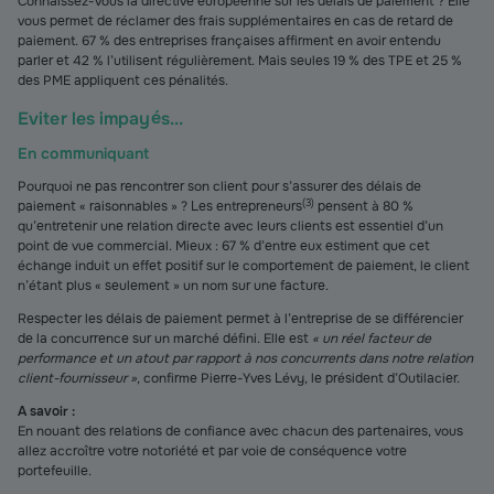
Connaissez-vous la directive européenne sur les délais de paiement ? Elle
vous permet de réclamer des frais supplémentaires en cas de retard de
paiement. 67 % des entreprises françaises affirment en avoir entendu
parler et 42 % l’utilisent régulièrement. Mais seules 19 % des TPE et 25 %
des PME appliquent ces pénalités.
Eviter les impayés...
En communiquant
Pourquoi ne pas rencontrer son client pour s’assurer des délais de
(
3
)
paiement « raisonnables » ? Les entrepreneurs
pensent à 80 %
qu’entretenir une relation directe avec leurs clients est essentiel d’un
point de vue commercial. Mieux : 67 % d’entre eux estiment que cet
échange induit un effet positif sur le comportement de paiement, le client
n’étant plus « seulement » un nom sur une facture.
Respecter les délais de paiement permet à l’entreprise de se différencier
de la concurrence sur un marché défini. Elle est
« un réel facteur de
performance et un atout par rapport à nos concurrents dans notre relation
client-fournisseur »
, confirme Pierre-Yves Lévy, le président d’Outilacier.
A savoir :
En nouant des relations de confiance avec chacun des partenaires, vous
allez accroître votre notoriété et par voie de conséquence votre
portefeuille.