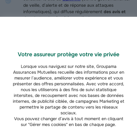
de veille, d’alerte et de réponse aux attaques
informatiques), qui diffuse régulièrement
des avis et
des alertes de sécurité assortis de
recommandations
.
Les mesures de prévention
Votre assureur protège votre vie privée
indispensables contre les cyber risques
Lorsque vous naviguez sur notre site, Groupama
Assurances Mutuelles recueille des informations pour en
mesurer l’audience, améliorer votre expérience et vous
En tant que chef d’entreprise, vous devez veiller à la bonne marche de
présenter des offres personnalisées. Avec votre accord,
votre activité en toutes circonstances. Pour cela, il est impératif de :
nous les utiliserons à des fins de suivi statistique
intersites, de recoupement avec nos bases de données
internes, de publicité ciblée, de campagnes Marketing et
Protéger et configurer votre système d’information et vos
permettre le partage de contenu vers les réseaux
postes informatiques
, y compris les messageries électroniques
sociaux.
ainsi que les connexions entrantes et sortantes, avec à minima :
Vous pouvez changer d’avis à tout moment en cliquant
sur "Gérer mes cookies" en bas de chaque page.
le paramétrage et/ou la configuration d’un
pare-feu
,