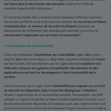
les failles dans la sécurisation des données
continuent d’offrir de
nouvelles opportunités d’attaques.
Si certaines d’entre elles s’avèrent particulièrement difficiles à prévenir,
les hackers profitent aussi et encore trop souvent de
mauvaises pratiques
d’administration
, de
niveaux de sécurité insuffisants
(absence de
mécanismes de chiffrement des données par exemple) ou encore de
(
1
)
retards dans l’application de correctifs recommandés
.
L’exploitation de vulnérabilités
Parmi ces faiblesses,
l’exploitation de vulnérabilités « jour-zéro »
(zero-
day) et
« jour-un »
(one-day ou n-day) reste une porte d’entrée privilégiée
par les hackers. Dans le premier cas, les cybercriminels
exploitent une
faille pour attaquer les systèmes d’exploitation des données ou des
applications avant que les développeurs n’aient la possibilité de la
rectifier
.
Dans le second cas, il s’agit d’une
vulnérabilité pour laquelle un correctif
de sécurité est disponible, mais n’a pas été déployé par l’utilisateur
,
rendant l’exploitation de la vulnérabilité possible. Par exemple, une PME
utilisant un logiciel de gestion en ligne a tardé à appliquer une mise à jour
de sécurité pourtant disponible. En quelques jours, des cybercriminels ont
scanné Internet à la recherche d’entreprises n’ayant pas encore corrigé la