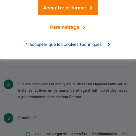
Accepter et fermer
la mise en place d’un
outil anti-spam
,
Paramétrage
la mise en place d’une politique de
gestion des mots
de passe
, conforme à la dernière recommandation de
N'accepter que les cookies techniques
la Commission Nationale de l’Informatique et des
Libertés (CNIL).
Sur vos ressources numériques, d’
utiliser des logiciels anti-virus
,
installés, activés en permanence et ayant fait l’objet des mises
à jour recommandées par leur éditeur.
Procéder à :
une
sauvegarde complète hebdomadaire
des