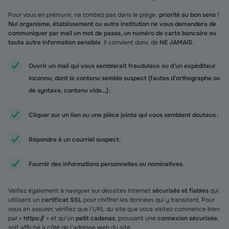
Pour vous en prémunir, ne tombez pas dans le piège :
priorité au bon sens !
Nul organisme, établissement ou autre institution ne vous demandera de
communiquer par mail un mot de passe, un numéro de carte bancaire ou
toute autre information sensible
. Il convient donc de
NE JAMAIS
:
Ouvrir un mail qui vous semblerait frauduleux ou d’un expéditeur
inconnu, dont le contenu semble suspect (fautes d’orthographe ou
de syntaxe, contenu vide…)
;
Cliquer sur un lien ou une pièce jointe qui vous semblent douteux
;
Répondre à un courriel suspect
;
Fournir des informations personnelles ou nominatives
.
Veillez également à naviguer sur des sites Internet
sécurisés et fiables
qui
utilisent un
certificat SSL
pour chiffrer les données qui y transitent. Pour
vous en assurer, vérifiez que l’URL du site que vous visitez commence bien
par «
https://
» et qu’un
petit cadenas
, prouvant une
connexion sécurisée
,
soit affiché à côté de l’adresse web du site.