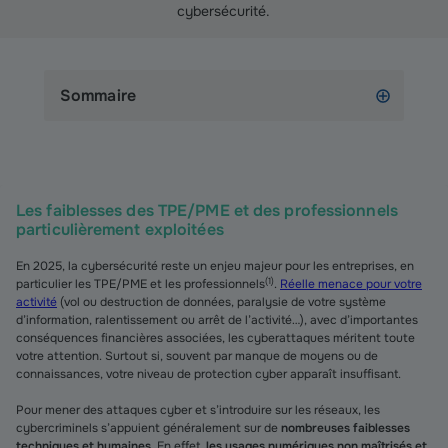
cybersécurité.
Sommaire
Les faiblesses des TPE/PME et des professionnels
particulièrement exploitées
En 2025, la cybersécurité reste un enjeu majeur pour les entreprises, en
(
1
)
particulier les TPE/PME et les professionnels
.
Réelle menace pour votre
activité
(vol ou destruction de données, paralysie de votre système
d’information, ralentissement ou arrêt de l’activité…), avec d’importantes
conséquences financières associées, les cyberattaques méritent toute
votre attention. Surtout si, souvent par manque de moyens ou de
connaissances, votre niveau de protection cyber apparaît insuffisant.
Pour mener des attaques cyber et s’introduire sur les réseaux, les
cybercriminels s’appuient généralement sur de
nombreuses faiblesses
techniques et humaines
. En effet,
les usages numériques non maîtrisés et