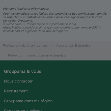
Mentions légales et informatives
Pour les conditions et les limites des garanties et des services mentionnés,
se reporter aux contrats d’assurance ou se renseigner auprès de votre
conseiller Groupama.
(
1
)
Selon l’ANSSI, Panorama de la cybermenace 2024 :
https://cyber.gouv.fr/actualites/panorama-de-la-cybermenace-2024-
mobilisation-et-vigilance-face-aux-attaquants
Professionnels et entreprises
Assurances Entreprise
Prévention risque cyber en entreprise
Groupama & vous
Nous contacter
Recrutement
Groupama dans ma région
Sponsoring cyclisme