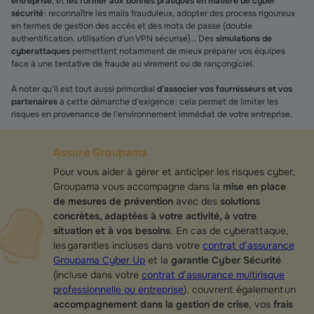
entreprise
, et
les former aux bonnes pratiques en matière de cyber
sécurité
: reconnaître les mails frauduleux, adopter des process rigoureux
en termes de gestion des accès et des mots de passe (double
authentification, utilisation d’un VPN sécurisé)… Des
simulations de
cyberattaques
permettent notamment de mieux préparer vos équipes
face à une tentative de fraude au virement ou de rançongiciel.
À noter qu’il est tout aussi primordial
d’associer vos fournisseurs et vos
partenaires
à cette démarche d’exigence : cela permet de limiter les
risques en provenance de l’environnement immédiat de votre entreprise.
Assuré Groupama
Pour vous aider à gérer et anticiper les risques cyber,
Groupama vous accompagne dans la
mise en place
de mesures de prévention
avec des
solutions
concrètes, adaptées à votre activité, à votre
situation et à vos besoins
. En cas de cyberattaque,
les garanties incluses dans votre
contrat d’assurance
Groupama Cyber Up
et la
garantie Cyber Sécurité
(incluse dans votre
contrat d’assurance multirisque
professionnelle ou entreprise
), couvrent également un
accompagnement dans la gestion de crise
, vos
frais