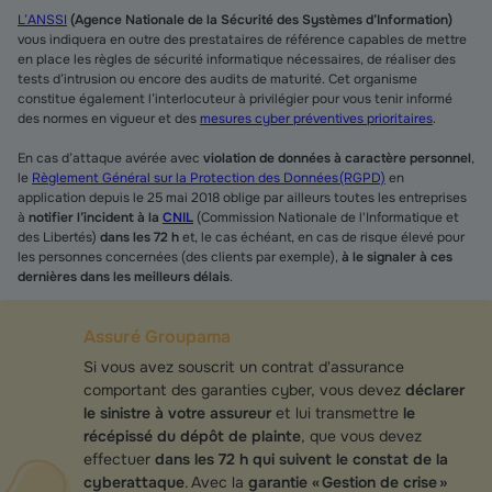
L’ANSSI
(Agence Nationale de la Sécurité des Systèmes d’Information)
vous indiquera en outre des prestataires de référence capables de mettre
en place les règles de sécurité informatique nécessaires, de réaliser des
tests d’intrusion ou encore des audits de maturité. Cet organisme
constitue également l’interlocuteur à privilégier pour vous tenir informé
des normes en vigueur et des
mesures cyber préventives prioritaires
.
En cas d’attaque avérée avec
violation de données à caractère personnel
,
le
Règlement Général sur la Protection des Données (RGPD)
en
application depuis le 25 mai 2018 oblige par ailleurs toutes les entreprises
à
notifier l’incident à la
CNIL
(Commission Nationale de l'Informatique et
des Libertés)
dans les 72 h
et, le cas échéant, en cas de risque élevé pour
les personnes concernées (des clients par exemple),
à le signaler à ces
dernières dans les meilleurs délais
.
Assuré Groupama
Si vous avez souscrit un contrat d'assurance
comportant des garanties cyber, vous devez
déclarer
le sinistre à votre assureur
et lui transmettre
le
récépissé du dépôt de plainte
, que vous devez
effectuer
dans les 72 h qui suivent le constat de la
cyberattaque
. Avec la
garantie « Gestion de crise »