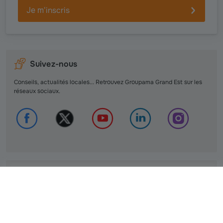
Je m'inscris
Suivez-nous
Conseils, actualités locales... Retrouvez Groupama Grand Est sur les
réseaux sociaux.
Contactez-nous
Contact Presse :
Valérie BALDON, Responsable Communication.
communication@groupama-ge.fr
Email :