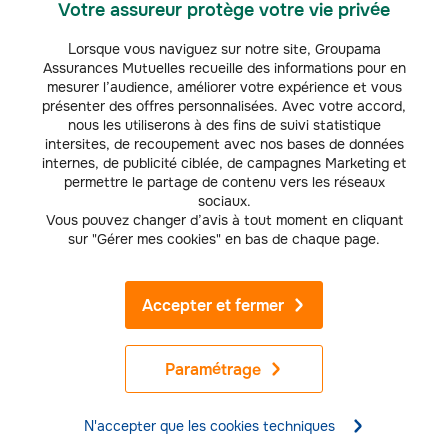
Vous avez une question ? Vous recherchez une information
Votre assureur protège votre vie privée
particulière ?
Découvrez les différents moyens de nous contacter
Lorsque vous naviguez sur notre site, Groupama
Assurances Mutuelles recueille des informations pour en
mesurer l’audience, améliorer votre expérience et vous
présenter des offres personnalisées. Avec votre accord,
nous les utiliserons à des fins de suivi statistique
intersites, de recoupement avec nos bases de données
internes, de publicité ciblée, de campagnes Marketing et
À découvrir aussi
permettre le partage de contenu vers les réseaux
sociaux.
Vous pouvez changer d’avis à tout moment en cliquant
Assurance auto Ford Ecosport
Assurance auto Skoda
Assurance auto Suzuki Vitara
sur "Gérer mes cookies" en bas de chaque page.
Assurance voyage Italie
Accepter et fermer
Particuliers
Grand Est
Trophée PRO
Paramétrage
Groupama & vous
N'accepter que les cookies techniques