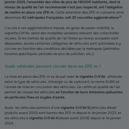
janvier 2025, l’ensemble des villes de plus de 150 000 habitants, dont le
niveau de qualité de l’air recommandé n’est pas respecté, ont l’obligation
de mettre en place une ZFE-m
. Cette extension des ZFE-m concerne ainsi
(
2
)
désormais
42 métropoles françaises, soit 30 nouvelles agglomérations
.
L’accès à ces agglomérations impose, en guise de passe-mobilité, la
vignette Crit’Air, selon des modalités variables relevant des collectivités
locales. Si les normes de qualité de l'air fixées au niveau européen sont
dépassées, seules certaines catégories de véhicules sont autorisées à y
circuler en fonction des conditions décidées par la métropole (périmètre,
horaires spécifiques, périodes de pics de pollution, etc.).
Quels véhicules peuvent circuler dans les ZFE-m ?
La mise en place des ZFE-m va de pair avec
la vignette Crit’Air
, attribuée
selon le type de véhicules, d’énergie ou de carburant, la norme EURO et
l’année de mise en circulation des véhicules. Ce certificat qualité de l’air
permet de classer les véhicules
en fonction de leurs émissions polluantes
en particules fines et oxydes d'azote
.
Aussi, les véhicules porteurs d’une
vignette Crit'Air 5
(véhicules diesel
produits avant 2001) sont bannis des ZFE-m depuis le 1er janvier 2023, et
les véhicules à
vignette Crit'Air 4
(diesel avant 2006) depuis le 1er janvier
2024.