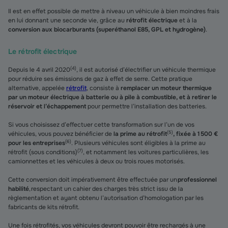
Il est en effet possible de mettre à niveau un véhicule à bien moindres frais
en lui donnant une seconde vie, grâce au
rétrofit électrique
et à la
conversion aux biocarburants (superéthanol E85, GPL et hydrogène)
.
Le rétrofit électrique
(
4
)
Depuis le 4 avril 2020
, il est autorisé d’électrifier un véhicule thermique
pour réduire ses émissions de gaz à effet de serre. Cette pratique
alternative, appelée
rétrofit
, consiste à
remplacer un moteur thermique
par un moteur électrique à batterie ou à pile à combustible, et à retirer le
réservoir et l’échappement
pour permettre l’installation des batteries.
Si vous choisissez d’effectuer cette transformation sur l’un de vos
(
5
)
véhicules, vous pouvez bénéficier de
la prime au rétrofit
, fixée à 1 500 €
(
6
)
pour les entreprises
. Plusieurs véhicules sont éligibles à la prime au
(
7
)
rétrofit (sous conditions)
, et notamment les voitures particulières, les
camionnettes et les véhicules à deux ou trois roues motorisés.
Cette conversion doit impérativement être effectuée par un
professionnel
habilité
, respectant un cahier des charges très strict issu de la
règlementation et ayant obtenu l’autorisation d’homologation par les
fabricants de kits rétrofit.
Une fois rétrofités, vos véhicules devront pouvoir être rechargés à une