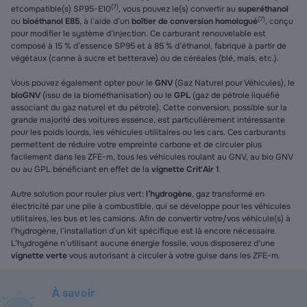
(
7
)
et compatible(s) SP95-E10
, vous pouvez le(s) convertir au
superéthanol
(
7
)
ou
bioéthanol E85
, à l’aide d’un
boîtier de conversion homologué
, conçu
pour modifier le système d’injection. Ce carburant renouvelable est
composé à 15 % d’essence SP95 et à 85 % d’éthanol, fabriqué à partir de
végétaux (canne à sucre et betterave) ou de céréales (blé, maïs, etc.).
Vous pouvez également opter pour le
GNV
(Gaz Naturel pour Véhicules), le
bioGNV
(issu de la biométhanisation) ou le
GPL
(gaz de pétrole liquéfié
associant du gaz naturel et du pétrole). Cette conversion, possible sur la
grande majorité des voitures essence, est particulièrement intéressante
pour les poids lourds, les véhicules utilitaires ou les cars. Ces carburants
permettent de réduire votre empreinte carbone et de circuler plus
facilement dans les ZFE-m, tous les véhicules roulant au GNV, au bio GNV
ou au GPL bénéficiant en effet de la
vignette Crit'Air 1
.
Autre solution pour rouler plus vert :
l’hydrogène
, gaz transformé en
électricité par une pile à combustible, qui se développe pour les véhicules
utilitaires, les bus et les camions. Afin de convertir votre/vos véhicule(s) à
l’hydrogène, l’installation d’un kit spécifique est là encore nécessaire.
L’hydrogène n’utilisant aucune énergie fossile, vous disposerez d’une
vignette verte
vous autorisant à circuler à votre guise dans les ZFE-m.
À savoir