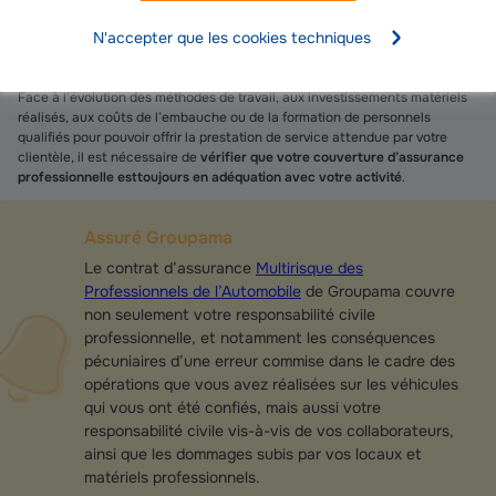
transformation du véhicule, en assurant notamment toute
la sécurité
N'accepter que les cookies techniques
nécessaire à la protection de vos salariés et des futurs usagers du
véhicule modifié
.
Face à l’évolution des méthodes de travail, aux investissements matériels
réalisés, aux coûts de l’embauche ou de la formation de personnels
qualifiés pour pouvoir offrir la prestation de service attendue par votre
clientèle, il est nécessaire de
vérifier que votre couverture d’assurance
professionnelle est toujours en adéquation avec votre activité
.
Assuré Groupama
Le contrat d’assurance
Multirisque des
Professionnels de l’Automobile
de Groupama couvre
non seulement votre responsabilité civile
professionnelle, et notamment les conséquences
pécuniaires d’une erreur commise dans le cadre des
opérations que vous avez réalisées sur les véhicules
qui vous ont été confiés, mais aussi votre
responsabilité civile vis-à-vis de vos collaborateurs,
ainsi que les dommages subis par vos locaux et
matériels professionnels.