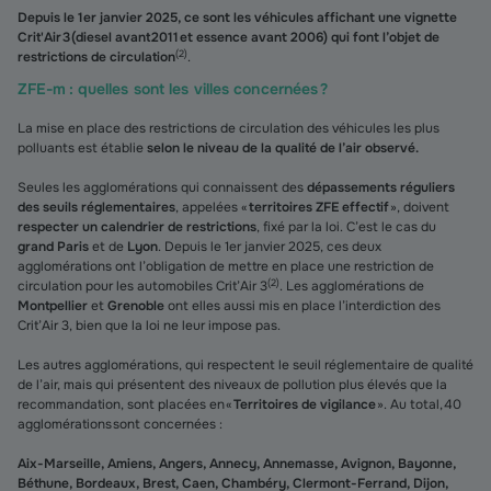
Depuis le 1er janvier 2025, ce sont les véhicules affichant une vignette
Crit'Air 3 (diesel avant 2011 et essence avant 2006) qui font l’objet de
(
2
)
restrictions de circulation
.
ZFE-m : quelles sont les villes concernées ?
La mise en place des restrictions de circulation des véhicules les plus
polluants est établie
selon le niveau de la qualité de l’air observé.
Seules les agglomérations qui connaissent des
dépassements réguliers
des seuils réglementaires
, appelées «
territoires ZFE effectif
», doivent
respecter un calendrier de restrictions
, fixé par la loi. C’est le cas du
grand Paris
et de
Lyon
. Depuis le 1er janvier 2025, ces deux
agglomérations ont l’obligation de mettre en place une restriction de
(
2
)
circulation pour les automobiles Crit’Air 3
. Les agglomérations de
Montpellier
et
Grenoble
ont elles aussi mis en place l’interdiction des
Crit’Air 3, bien que la loi ne leur impose pas.
Les autres agglomérations, qui respectent le seuil réglementaire de qualité
de l’air, mais qui présentent des niveaux de pollution plus élevés que la
recommandation, sont placées en «
Territoires de vigilance
». Au total, 40
agglomérations sont concernées :
Aix-Marseille, Amiens, Angers, Annecy, Annemasse, Avignon, Bayonne,
Béthune, Bordeaux, Brest, Caen, Chambéry, Clermont-Ferrand, Dijon,