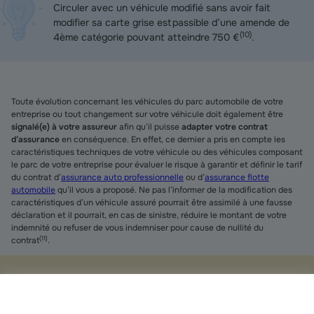
Circuler avec un véhicule modifié sans avoir fait
modifier sa carte grise est passible d’une amende de
(
10
)
4ème catégorie pouvant atteindre 750 €
.
Toute évolution concernant les véhicules du parc automobile de votre
entreprise ou tout changement sur votre véhicule doit également être
signalé(e) à votre assureur
afin qu’il puisse
adapter votre contrat
d’assurance
en conséquence. En effet, ce dernier a pris en compte les
caractéristiques techniques de votre véhicule ou des véhicules composant
le parc de votre entreprise pour évaluer le risque à garantir et définir le tarif
du contrat d’
assurance auto professionnelle
ou d’
assurance flotte
automobile
qu’il vous a proposé. Ne pas l’informer de la modification des
caractéristiques d’un véhicule assuré pourrait être assimilé à une fausse
déclaration et il pourrait, en cas de sinistre, réduire le montant de votre
indemnité ou refuser de vous indemniser pour cause de nullité du
(
11
)
contrat
.
Assuré Groupama
Informez sans délai votre conseiller Groupama des
modifications effectuées sur votre véhicule ou sur un