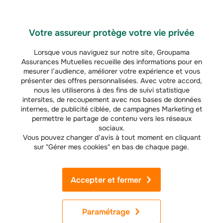
véhicule du parc automobile de votre entreprise, et
fournissez-lui une copie de votre/vos nouvelle(s)
carte(s) grise(s) pour continuer à bénéficier d’une
Votre assureur protège votre vie privée
protection adaptée.
Lorsque vous naviguez sur notre site, Groupama
Assurances Mutuelles recueille des informations pour en
mesurer l’audience, améliorer votre expérience et vous
présenter des offres personnalisées. Avec votre accord,
Conversion de véhicules : quel impact sur l’activité des
nous les utiliserons à des fins de suivi statistique
garagistes ?
intersites, de recoupement avec nos bases de données
internes, de publicité ciblée, de campagnes Marketing et
Professionnels de l'entretien et de la réparation automobile
, devenir
permettre le partage de contenu vers les réseaux
rétrofiteur ou installateur de boîtiers de conversion aux biocarburants est
sociaux.
un bon moyen de diversifier votre activité, de trouver des débouchés, de
Vous pouvez changer d’avis à tout moment en cliquant
capter de nouveaux clients et de vous engager pour l’environnement en
sur "Gérer mes cookies" en bas de chaque page.
accélérant la transition énergétique.
Pour proposer ce type de prestations, vous devez être
homologué
et
habilité par le fabricant
pour l’installation du dispositif de conversion. Pour
Accepter et fermer
obtenir cette homologation, vous devrez suivre une
formation théorique et
technique
auprès du fabricant ou via un réseau d’installateurs agréés. À
l'issue de cette formation, vous recevrez un
certificat
et un
numéro
Paramétrage
d'habilitation
à la pose des kits de conversion. Une fois agréé, il vous
incombe d’assumer l’ensemble des responsabilités liées à la