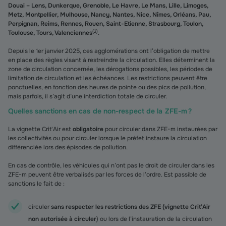
Douai – Lens, Dunkerque, Grenoble, Le Havre, Le Mans, Lille, Limoges,
Metz, Montpellier, Mulhouse, Nancy, Nantes, Nice, Nîmes, Orléans, Pau,
Perpignan, Reims, Rennes, Rouen, Saint-Etienne, Strasbourg, Toulon,
(
2
)
Toulouse, Tours, Valenciennes
.
Depuis le 1er janvier 2025, ces agglomérations ont l’obligation de mettre
en place des règles visant à restreindre la circulation. Elles déterminent la
zone de circulation concernée, les dérogations possibles, les périodes de
limitation de circulation et les échéances. Les restrictions peuvent être
ponctuelles, en fonction des heures de pointe ou des pics de pollution,
mais parfois, il s’agit d’une interdiction totale de circuler.
Quelles sanctions en cas de non-respect de la ZFE-m ?
La vignette Crit'Air est
obligatoire
pour circuler dans ZFE-m instaurées par
les collectivités ou pour circuler lorsque le préfet instaure la circulation
différenciée lors des épisodes de pollution.
En cas de contrôle, les véhicules qui n’ont pas le droit de circuler dans les
ZFE-m peuvent être verbalisés par les forces de l’ordre. Est passible de
sanctions le fait de :
circuler
sans respecter les restrictions des ZFE (vignette Crit’Air
non autorisée à circuler
) ou lors de l’instauration de la circulation