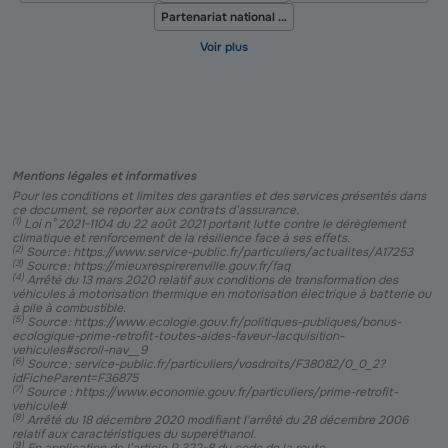
Partenariat national Groupe CAPEB
Mentions légales et informatives
Pour les conditions et limites des garanties et des services présentés dans
ce document, se reporter aux contrats d’assurance.
(
1
)
Loi n° 2021-1104 du 22 août 2021 portant lutte contre le dérèglement
climatique et renforcement de la résilience face à ses effets.
(
2
)
Source : https://www.service-public.fr/particuliers/actualites/A17253
(
3
)
Source : https://mieuxrespirerenville.gouv.fr/faq
(
4
)
Arrêté du 13 mars 2020 relatif aux conditions de transformation des
véhicules à motorisation thermique en motorisation électrique à batterie ou
à pile à combustible.
(
5
)
Source : https://www.ecologie.gouv.fr/politiques-publiques/bonus-
ecologique-prime-retrofit-toutes-aides-faveur-lacquisition-
vehicules#scroll-nav__9
(
6
)
Source : service-public.fr/particuliers/vosdroits/F38082/0_0_2?
idFicheParent=F36875
(
7
)
Source : https://www.economie.gouv.fr/particuliers/prime-retrofit-
vehicule#
(
8
)
Arrêté du 18 décembre 2020 modifiant l'arrêté du 28 décembre 2006
relatif aux caractéristiques du superéthanol.
(
9
)