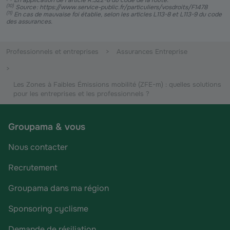
En application de l’article R.322-8 du code de la route.
(
10
)
Source : https://www.service-public.fr/particuliers/vosdroits/F1478
(
11
)
En cas de mauvaise foi établie, selon les articles L113-8 et L113-9 du code
des assurances.
Professionnels et entreprises
Assurances Entreprise
Les Zones à Faibles Émissions mobilité (ZFE-m) : quelles solutions
pour les entreprises et les professionnels ?
Groupama & vous
Nous contacter
Recrutement
Groupama dans ma région
Sponsoring cyclisme
Demande de résiliation