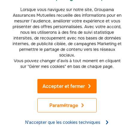
vous avez une question, notre équipe de
Lorsque vous naviguez sur notre site, Groupama
Marseille est là pour vous répondre.
Assurances Mutuelles recueille des informations pour en
mesurer l’audience, améliorer votre expérience et vous
présenter des offres personnalisées. Avec votre accord,
nous les utiliserons à des fins de suivi statistique
intersites, de recoupement avec nos bases de données
Simulez votre
internes, de publicité ciblée, de campagnes Marketing et
permettre le partage de contenu vers les réseaux
tarif assurance
sociaux.
Tarif habitation
habitation
Vous pouvez changer d’avis à tout moment en cliquant
sur "Gérer mes cookies" en bas de chaque page.
gratuitement
Accepter et fermer
Paramétrage
Déclarez et suivez votre sinistre en quelques
clics depuis votre espace client ou notre
application. Zéro paperasse.
N'accepter que les cookies techniques