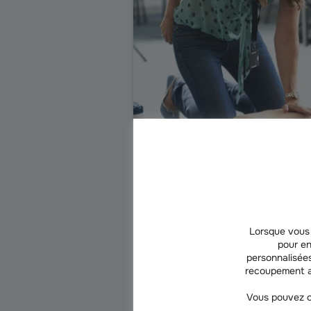
SERVICES
Découvrez le programme le
!
Lorsque vous 
pour en
Un accident peut arriver n’importe 
personnalisées
compter sur n’importe qui. Groupa
recoupement a
former gratuitement le plus grand 
premiers secours.
Vous pouvez c