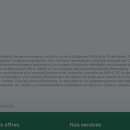
ription de deux nouveaux contrats, entre le 05 janvier 2026 et le 31 décembre 2026
pama Conduire sous réserve d'un montant minimum de cotisation annuelle de 100
 de la première année d’assurance d'un contrat Groupama Habitation sous réserve
un autre contrat. 100 € offerts sur la cotisation de la première année d’assuranc
 sous réserve d'un montant minimum de cotisation annuelle de 200 € TTC et de l
née d’assurance d'un contrat Garantie des Accidents de la Vie sous réserve d'un 
contrat. Pour les clients Groupama, la réduction sur la cotisation pourra être app
 maintien du contrat concerné pendant un minimum de 90 jours. Chaque contrat p
ctualités
s offres
Nos services