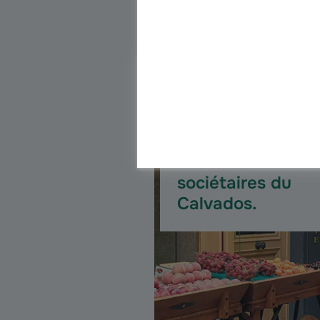
Me 
WEB-SÉRIE
À la rencontre de
sociétaires du
Calvados.