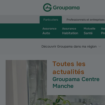
Aller à la page d’accueil du site Groupama.f
Particuliers
Professionnels et entreprises
Assurance
Assurance
Mutuelle
As
Auto
Habitation
Santé
Pr
Découvrir Groupama dans ma région
Toutes les
actualités
Groupama Centre
Manche