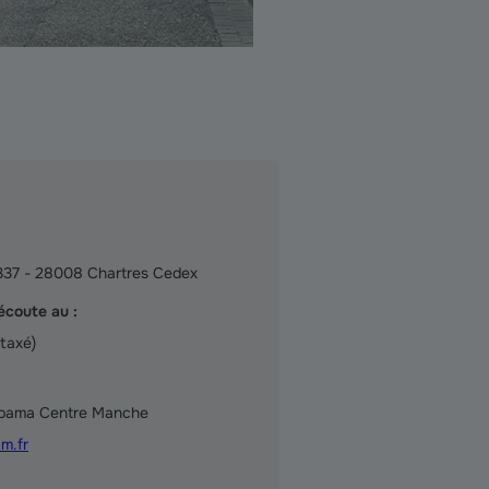
0337 - 28008 Chartres Cedex
écoute au :
taxé)
upama Centre Manche
m.fr