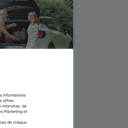
km par an ? Profitez dès maintenant
s informations
s offres
et réalisez des économies sur votre
 intersites, de
s Marketing et
 bas de chaque