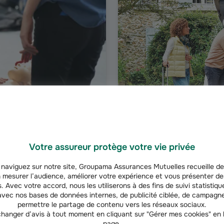
AUTO
Votre assureur protège votre vie privée
s Gestes Qui Sauvent
Offre petit rouleur
Vous roulez moins de 8 000 
naviguez sur notre site, Groupama Assurances Mutuelles recueille de
 mesurer l’audience, améliorer votre expérience et vous présenter de
quand, alors on doit pouvoir
de notre offre petit rouleur 
. Avec votre accord, nous les utiliserons à des fins de suivi statistique
ma lance un programme pour
assurance auto.
vec nos bases de données internes, de publicité ciblée, de campagne
nombre aux gestes de
permettre le partage de contenu vers les réseaux sociaux.
hanger d’avis à tout moment en cliquant sur "Gérer mes cookies" en
page.