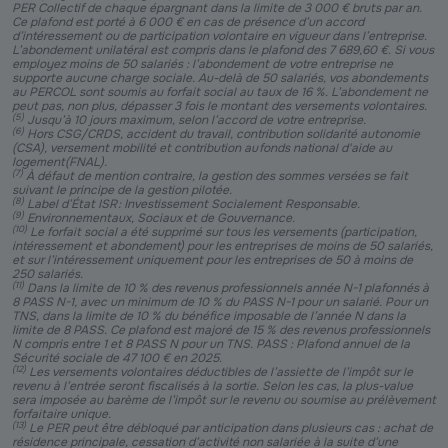
PER Collectif de chaque épargnant dans la limite de 3 000 € bruts par an.
Ce plafond est porté à 6 000 € en cas de présence d’un accord
d’intéressement ou de participation volontaire en vigueur dans l’entreprise.
L’abondement unilatéral est compris dans le plafond des 7 689,60 €. Si vous
employez moins de 50 salariés : l’abondement de votre entreprise ne
supporte aucune charge sociale. Au-delà de 50 salariés, vos abondements
au PERCOL sont soumis au forfait social au taux de 16 %. L’abondement ne
peut pas, non plus, dépasser 3 fois le montant des versements volontaires.
(
5
)
Jusqu’à 10 jours maximum, selon l’accord de votre entreprise.
(
6
)
Hors CSG/CRDS, accident du travail, contribution solidarité autonomie
(CSA), versement mobilité et contribution au fonds national d'aide au
logement (FNAL).
(
7
)
À défaut de mention contraire, la gestion des sommes versées se fait
suivant le principe de la gestion pilotée.
(
8
)
Label d’État ISR : Investissement Socialement Responsable.
(
9
)
Environnementaux, Sociaux et de Gouvernance.
(
10
)
Le forfait social a été supprimé sur tous les versements (participation,
intéressement et abondement) pour les entreprises de moins de 50 salariés,
et sur l’intéressement uniquement pour les entreprises de 50 à moins de
250 salariés.
(
11
)
Dans la limite de 10 % des revenus professionnels année N-1 plafonnés à
8 PASS N-1, avec un minimum de 10 % du PASS N-1 pour un salarié. Pour un
TNS, dans la limite de 10 % du bénéfice imposable de l’année N dans la
limite de 8 PASS. Ce plafond est majoré de 15 % des revenus professionnels
N compris entre 1 et 8 PASS N pour un TNS. PASS : Plafond annuel de la
Sécurité sociale de 47 100 € en 2025.
(
12
)
Les versements volontaires déductibles de l’assiette de l’impôt sur le
revenu à l’entrée seront fiscalisés à la sortie. Selon les cas, la plus-value
sera imposée au barème de l’impôt sur le revenu ou soumise au prélèvement
forfaitaire unique.
(
13
)
Le PER peut être débloqué par anticipation dans plusieurs cas : achat de
résidence principale, cessation d’activité non salariée à la suite d’une