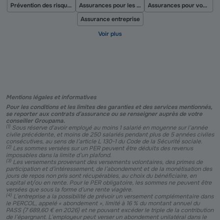
Prévention des risques professionnels
Assurances pour les commerces non alimentaires
Assurances pour vos véhicules professionnels
Assurance entreprise
Mentions légales et informatives
Pour les conditions et les limites des garanties et des services mentionnés,
se reporter aux contrats d’assurance ou se renseigner auprès de votre
conseiller Groupama.
(
1
)
Sous réserve d'avoir employé au moins 1 salarié en moyenne sur l’année
civile précédente, et moins de 250 salariés pendant plus de 5 années civiles
consécutives, au sens de l’article L 130-1 du Code de la Sécurité́ sociale.
(
2
)
Les sommes versées sur un PER peuvent être déduits des revenus
imposables dans la limite d’un plafond.
(
3
)
Les versements provenant des versements volontaires, des primes de
participation et d’intéressement, de l’abondement et de la monétisation des
jours de repos non pris sont récupérables, au choix du bénéficiaire, en
capital et/ou en rente. Pour le PER obligatoire, les sommes ne peuvent être
versées que sous la forme d’une rente viagère.
(
4
)
L’entreprise a la possibilité de prévoir un versement complémentaire dans
le PERCOL, appelé « abondement », limité à 16 % du montant annuel du
PASS (7 689,60 € en 2026) et ne pouvant excéder le triple de la contribution
de l’épargnant. L’employeur peut verser un abondement unilatéral dans le