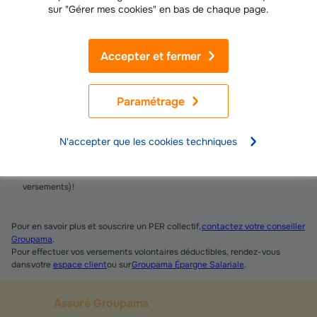
sur "Gérer mes cookies" en bas de chaque page.
Les dates à retenir
Avant le 31 décembre 2025 :
si ce n’est déjà fait, mettez en place un
Accepter et fermer
PER collectif dans votre entreprise. Vous et vos salariés pouvez y
réaliser des versements volontaires déductibles sur votre espace
personnel, afin de réduire votre revenu imposable sur l’année en cours.
Paramétrage
Juin 2026 :
vous déclarez vos impôts en indiquant le montant versé
dans votre PER collectif.
N'accepter que les cookies techniques
Juillet 2026 :
votre revenu imposable baisse, vos impôts aussi (sauf
option contraire et sous réserve du traitement fiscal applicable aux
versements) !
Pour en savoir plus et souscrire un PER collectif,
contactez votre conseiller
Groupama
.
Pour effectuer vos versements volontaires déductibles, rendez-vous
dans votre
espace client
ou sur
Groupama Épargne Salariale
.
Assuré Groupama