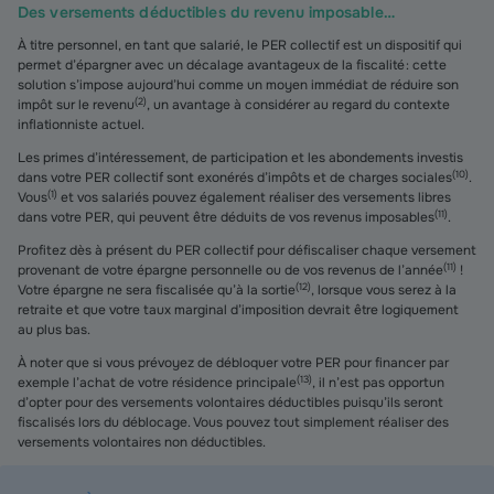
Des versements déductibles du revenu imposable…
À titre personnel, en tant que salarié, le PER collectif est un dispositif qui
permet d’épargner avec un décalage avantageux de la fiscalité : cette
solution s’impose aujourd’hui comme un moyen immédiat de réduire son
(
2
)
impôt sur le revenu
, un avantage à considérer au regard du contexte
inflationniste actuel.
Les primes d’intéressement, de participation et les abondements investis
(
10
)
dans votre PER collectif sont exonérés d’impôts et de charges sociales
.
(
1
)
Vous
et vos salariés pouvez également réaliser des versements libres
(
11
)
dans votre PER, qui peuvent être déduits de vos revenus imposables
.
Profitez dès à présent du PER collectif pour défiscaliser chaque versement
(
11
)
provenant de votre épargne personnelle ou de vos revenus de l’année
!
(
12
)
Votre épargne ne sera fiscalisée qu’à la sortie
, lorsque vous serez à la
retraite et que votre taux marginal d’imposition devrait être logiquement
au plus bas.
À noter que si vous prévoyez de débloquer votre PER pour financer par
(
13
)
exemple l’achat de votre résidence principale
, il n’est pas opportun
d’opter pour des versements volontaires déductibles puisqu’ils seront
fiscalisés lors du déblocage. Vous pouvez tout simplement réaliser des
versements volontaires non déductibles.