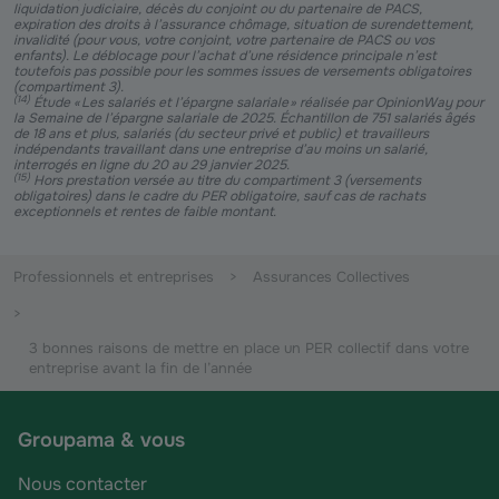
liquidation judiciaire, décès du conjoint ou du partenaire de PACS,
expiration des droits à l’assurance chômage, situation de surendettement,
invalidité (pour vous, votre conjoint, votre partenaire de PACS ou vos
enfants). Le déblocage pour l’achat d’une résidence principale n’est
toutefois pas possible pour les sommes issues de versements obligatoires
(compartiment 3).
(
14
)
Étude « Les salariés et l’épargne salariale » réalisée par OpinionWay pour
la Semaine de l’épargne salariale de 2025. Échantillon de 751 salariés âgés
de 18 ans et plus, salariés (du secteur privé et public) et travailleurs
indépendants travaillant dans une entreprise d’au moins un salarié,
interrogés en ligne du 20 au 29 janvier 2025.
(
15
)
Hors prestation versée au titre du compartiment 3 (versements
obligatoires) dans le cadre du PER obligatoire, sauf cas de rachats
exceptionnels et rentes de faible montant.
Professionnels et entreprises
Assurances Collectives
3 bonnes raisons de mettre en place un PER collectif dans votre
entreprise avant la fin de l’année
Groupama & vous
Nous contacter