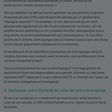
à vos besoins et aspirations (sensibilité au risque, recherche de
performance, horizon de placement…).
Afin de simplifier vos démarches et optimiser vos placements, la gestion
financière de votre PER collectif peut être pilotée par un gestionnaire
(
7
)
d’épargne salariale
. Par exemple, si vous êtes encore jeune, votre
épargne sera dynamisée sur des fonds à dominante « actions », afin de
profiter de leur performance : en y laissant fructifier votre épargne à plus
long terme, ils seront potentiellement plus rémunérateurs. Si vous êtes
proche de la retraite, votre épargne sera à l’inverse investie dans des fonds
moins risqués (placements obligataire et monétaires).
En bénéficiant d’une répartition automatique de votre épargne selon le
nombre d’années vous restant avant la retraite, vous profitez ainsi d’une
certaine tranquillité d’esprit.
Vous souhaitez donner du sens à votre épargne ? Une large gamme de
placements financiers responsables vous permet d’investir sur des fonds
(
8
)
(
9
)
labellisés ISR
(répondant à des critères ESG
) ou Greenfin (en faveur de
la transition énergétique et écologique).
2. Optimiser votre fiscalité et celle de votre entreprise
En plus de constituer un complément de revenus pour votre retraite et
celle de vos salariés, le PER collectif bénéficie d’un régime social et fiscal
favorable.