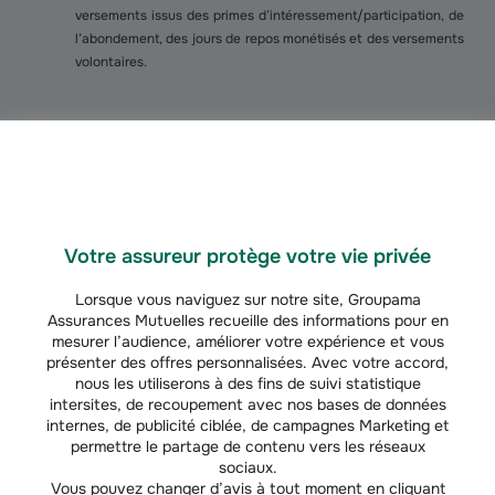
versements issus des primes d’intéressement/participation, de
l’abondement, des jours de repos monétisés et des versements
volontaires.
Le PER n’est pas qu’un produit de retraite ! Les versements
volontaires et les sommes issues de l’épargne salariale
peuvent être débloquées par anticipation pour financer par
exemple l’achat d’une résidence principale ou en cas
(
13
)
d’accident de la vie
.
Votre assureur protège votre vie privée
Lorsque vous naviguez sur notre site, Groupama
Le PER collectif vous donne également la possibilité
Assurances Mutuelles recueille des informations pour en
de transférer vos anciens contrats d’épargne
mesurer l’audience, améliorer votre expérience et vous
retraite (PERP, Madelin, Article 83, PERCO…) dans un unique
présenter des offres personnalisées. Avec votre accord,
contrat, qui vous suit au long de votre carrière professionnelle.
nous les utiliserons à des fins de suivi statistique
intersites, de recoupement avec nos bases de données
internes, de publicité ciblée, de campagnes Marketing et
permettre le partage de contenu vers les réseaux
sociaux.
Vous pouvez changer d’avis à tout moment en cliquant