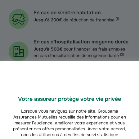
En cas de sinistre habitation
(
1
)
Jusqu’à 200€
de réduction de franchise
En cas d'hospitalisation moyenne durée
Jusqu'à 500€
pour financer les frais annexes
(
2
)
en cas d'hospitalisation de moyenne durée
En cas de sinistre sur votre assurance
Multirisque Agricole Professionnelle
(
1
)
Jusqu'à 200€
de réduction de franchise
Votre assureur protège votre vie privée
Lorsque vous naviguez sur notre site, Groupama
Assurances Mutuelles recueille des informations pour en
mesurer l’audience, améliorer votre expérience et vous
En cas de sinistre Auto :
100€ ou 200€ de réduction de
présenter des offres personnalisées. Avec votre accord,
franchise si vous disposez respectivement de 3 ou 5 ans
nous les utiliserons à des fins de suivi statistique