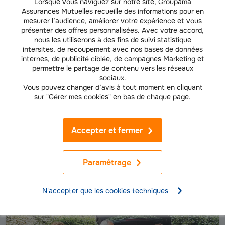
Lorsque vous naviguez sur notre site, Groupama
Assurances Mutuelles recueille des informations pour en
mesurer l’audience, améliorer votre expérience et vous
présenter des offres personnalisées. Avec votre accord,
Si possible, alternez la conduite avec un autre passager pour
nous les utiliserons à des fins de suivi statistique
rester alerte.
intersites, de recoupement avec nos bases de données
internes, de publicité ciblée, de campagnes Marketing et
permettre le partage de contenu vers les réseaux
sociaux.
Votre
assurance auto
peut également vous accompagner pendant ce
voyage, notamment grâce aux
services d'assistance
en cas de panne
Vous pouvez changer d’avis à tout moment en cliquant
ou d'accident. Vérifiez bien les garanties de votre contrat avant de
sur "Gérer mes cookies" en bas de chaque page.
prendre la route pour partir sereinement et gardez à portée de main le
numéro de téléphone de votre assistance
.
Accepter et fermer
Cet article a été réalisé en partie par IA.
Paramétrage
Découvrez notre offre d’assurance auto
N'accepter que les cookies techniques