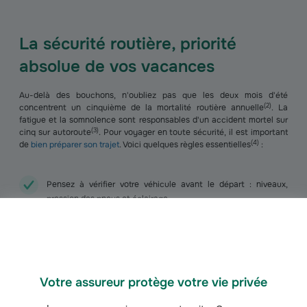
La sécurité routière, priorité
absolue de vos vacances
Au-delà des bouchons, n'oubliez pas que les deux mois d'été
(
2
)
concentrent un cinquième de la mortalité routière annuelle
. La
fatigue et la somnolence sont responsables d'un accident mortel sur
(
3
)
cinq sur autoroute
. Pour voyager en toute sécurité, il est important
(
4
)
de
bien préparer son trajet
. Voici quelques règles essentielles
:
Pensez à vérifier votre véhicule avant le départ : niveaux,
pression des pneus et éclairage.
Faites une pause toutes les deux heures d'une durée de 15 à
20 minutes. Ces arrêts sont l'occasion de vous détendre, vous
dégourdir les jambes et vous hydrater correctement. Préparez
Votre assureur protège votre vie privée
suffisamment d'eau pour tenir entre les pauses ainsi que des
collations légères pour toute la famille.