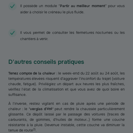
Il possède un module “
Partir au meilleur moment
” pour vous
aider à choisir le créneau le plus fluide.
Il vous permet de consulter les fermetures nocturnes ou les
chantiers à venir.
D'autres conseils pratiques
Tenez compte de la chaleur
: le week-end du 22 août au 24 août, les
températures élevées risquent d’aggraver l’inconfort du trajet (voiture
chaude, fatigue). Privilégiez un départ aux heures les plus fraîches,
vérifiez l'état de la climatisation et que vous avez de quoi boire en
suffisance.
À l'inverse, restez vigilant en cas de pluie après une période de
chaleur : le "
verglas d'été
" peut rendre la chaussée particulièrement
glissante. Ce dépôt laissé par le passage des voitures (traces de
carburants, de gommes, d'huiles de moteur...) forme une couche
résistante à la pluie. Devenue instable, cette couche va diminuer la
(
1
)
tenue de route
.