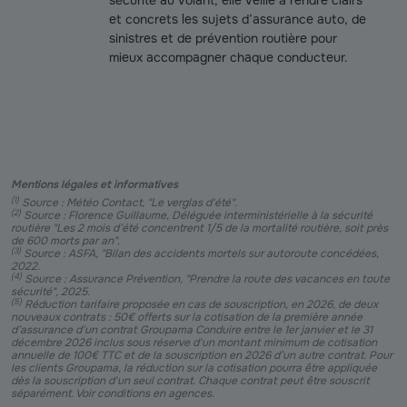
sécurité au volant, elle veille à rendre clairs
et concrets les sujets d’assurance auto, de
sinistres et de prévention routière pour
mieux accompagner chaque conducteur.
Mentions légales et informatives
(
1
)
Source : Météo Contact, "Le verglas d'été".
(
2
)
Source : Florence Guillaume, Déléguée interministérielle à la sécurité
routière "Les 2 mois d’été concentrent 1/5 de la mortalité routière, soit près
de 600 morts par an".
(
3
)
Source : ASFA, "Bilan des accidents mortels sur autoroute concédées,
2022.
(
4
)
Source : Assurance Prévention, "Prendre la route des vacances en toute
sécurité", 2025.
(
5
)
Réduction tarifaire proposée en cas de souscription, en 2026, de deux
nouveaux contrats : 50€ offerts sur la cotisation de la première année
d’assurance d'un contrat Groupama Conduire entre le 1er janvier et le 31
décembre 2026 inclus sous réserve d'un montant minimum de cotisation
annuelle de 100€ TTC et de la souscription en 2026 d’un autre contrat. Pour
les clients Groupama, la réduction sur la cotisation pourra être appliquée
dès la souscription d'un seul contrat. Chaque contrat peut être souscrit
séparément. Voir conditions en agences.