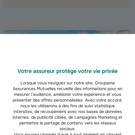
Votre assureur protège votre vie privée
Lorsque vous naviguez sur notre site, Groupama
Assurances Mutuelles recueille des informations pour en
mesurer l’audience, améliorer votre expérience et vous
présenter des offres personnalisées. Avec votre accord,
nous les utiliserons à des fins de suivi statistique
intersites, de recoupement avec nos bases de données
EXPLOITANTS AGRICOLES
internes, de publicité ciblée, de campagnes Marketing et
permettre le partage de contenu vers les réseaux
Accompagnement patrimonial du chef d’exploitation
sociaux.
A chaque étape de votre vie et celle de votre exploitation agricole,
Vous pouvez changer d’avis à tout moment en cliquant