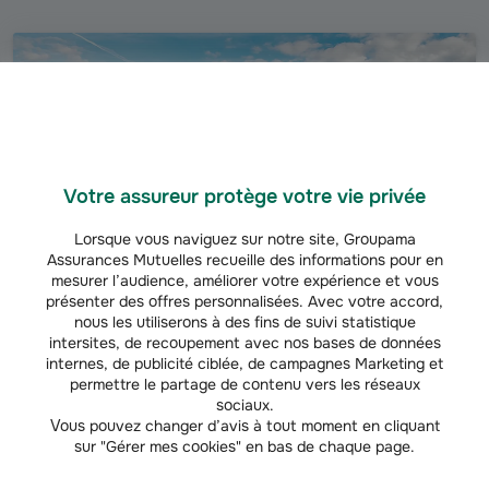
Votre assureur protège votre vie privée
Lorsque vous naviguez sur notre site, Groupama
Assurances Mutuelles recueille des informations pour en
mesurer l’audience, améliorer votre expérience et vous
présenter des offres personnalisées. Avec votre accord,
nous les utiliserons à des fins de suivi statistique
intersites, de recoupement avec nos bases de données
EXPLOITANTS AGRICOLES
internes, de publicité ciblée, de campagnes Marketing et
Accompagnement patrimonial du chef d’exploitation
permettre le partage de contenu vers les réseaux
sociaux.
A chaque étape de votre vie et celle de votre exploitation agricole,
Vous pouvez changer d’avis à tout moment en cliquant
votre conseiller en gestion de patrimoine est à vos côtés pour vous
sur "Gérer mes cookies" en bas de chaque page.
aider à constituer votre patrimoine, le gérer et le faire fructifier en
fonction de vos objectifs.