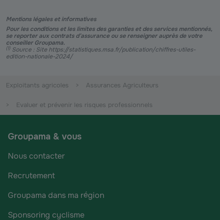
Mentions légales et informatives
Pour les conditions et les limites des garanties et des services mentionnés,
se reporter aux contrats d’assurance ou se renseigner auprès de votre
conseiller Groupama.
(
1
)
Source : Site https://statistiques.msa.fr/publication/chiffres-utiles-
edition-nationale-2024/
Exploitants agricoles
Assurances Agriculteurs
Evaluer et prévenir les risques professionnels
Groupama & vous
Nous contacter
Recrutement
Groupama dans ma région
Sponsoring cyclisme