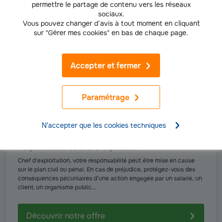
permettre le partage de contenu vers les réseaux
sociaux.
Vous pouvez changer d’avis à tout moment en cliquant
sur "Gérer mes cookies" en bas de chaque page.
Accepter et fermer
Paramétrage
N'accepter que les cookies techniques
EXPLOITANTS AGRICOLES
Responsabilité du chef d’exploitation
Chef d’exploitation, votre responsabilité peut être mise en cause
sur le plan civil ou pénal. En cas de préjudice, protégez-vous des
conséquences pécuniaires d’une action engagée par un salarié, un
client, un organisme public...
Découvrir notre offre