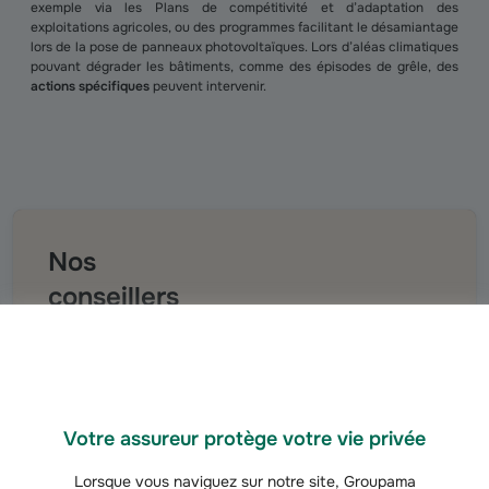
exemple via les Plans de compétitivité et d’adaptation des
exploitations agricoles, ou des programmes facilitant le désamiantage
lors de la pose de panneaux photovoltaïques. Lors d’aléas climatiques
pouvant dégrader les bâtiments, comme des épisodes de grêle, des
actions spécifiques
peuvent intervenir.
Nos
conseillers
à l'écoute
Un conseiller me rappelle
pour vous
aider
Votre assureur protège votre vie privée
Lorsque vous naviguez sur notre site, Groupama