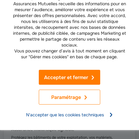
Assurances Mutuelles recueille des informations pour en
mesurer l’audience, améliorer votre expérience et vous
présenter des offres personnalisées. Avec votre accord,
Découvrir nos offres adaptées à vos besoins
nous les utiliserons à des fins de suivi statistique
intersites, de recoupement avec nos bases de données
internes, de publicité ciblée, de campagnes Marketing et
permettre le partage de contenu vers les réseaux
sociaux.
Vous pouvez changer d’avis à tout moment en cliquant
sur "Gérer mes cookies" en bas de chaque page.
Accepter et fermer
Paramétrage
N'accepter que les cookies techniques
EXPLOITANTS AGRICOLES
Assurance multirisque agricole
Protégez les bâtiments de votre exploitation, vos matériels,