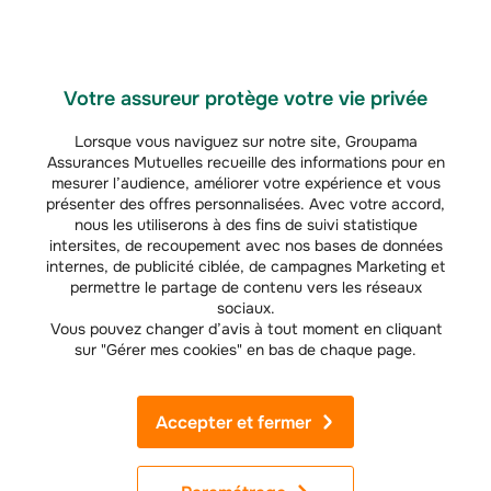
Votre assureur protège votre vie privée
Lorsque vous naviguez sur notre site, Groupama
Assurances Mutuelles recueille des informations pour en
mesurer l’audience, améliorer votre expérience et vous
OFFRE DU MOMENT
présenter des offres personnalisées. Avec votre accord,
CENTAURE AUTO
nous les utiliserons à des fins de suivi statistique
intersites, de recoupement avec nos bases de données
(
1
)
Jusqu’à -20% sur votre stage de conduite
internes, de publicité ciblée, de campagnes Marketing et
permettre le partage de contenu vers les réseaux
Vivez le risque routier pour mieux l’éviter.
sociaux.
Vous pouvez changer d’avis à tout moment en cliquant
*Voir processus en bas de page
sur "Gérer mes cookies" en bas de chaque page.
J'utilise mon Chéquier Avantages
Accepter et fermer