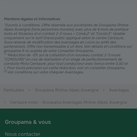
Mentions légales et informatives
*Soumis à conditions. Offre réservée aux sociétaires de Groupama Rhône-
Alpes Auvergne (hors personnes morales) avec plus de 6 mois de pratique
moto
et titulaires d'un contrat 2-3 roues « Condu2" et "Condu3".
Valable
uniquement sur le tarif Grand public appliqué selon le centre Centaure.
Sous réserve de modification des avantages en cours ou arrêt des
partenariats. Offre non transmissible à un tiers. Voir détails et conditions sur
groupama.fr ou auprès de votre Conseiller Groupama​.
** Réduction de -5% sur la cotisation d’un nouveau contrat 2-3 roues
"CONDUIRE" en cas de réalisation d’un stage de perfectionnement de
conduite Moto Centaure, pour tout conducteur avec bonus entre 0,50 et
1. Pour toute précision sur cette réduction, voir un conseiller Groupama.
(
1
)
Voir conditions sur votre chéquier Avantages.
Particuliers
Groupama Rhône-Alpes Auvergne
Avantages
Centaure moto - Groupama Avantages Rhône-Alpes Auvergne
Groupama & vous
Nous contacter