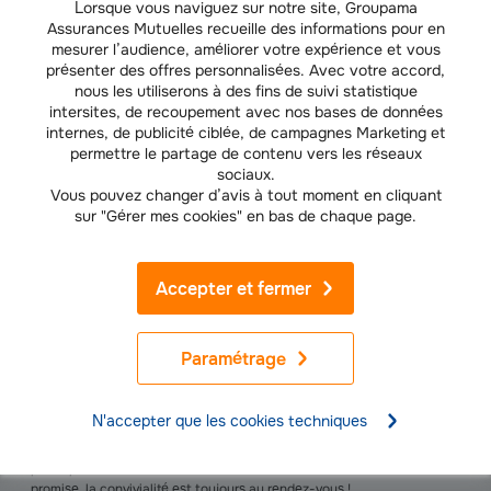
Lorsque vous naviguez sur notre site, Groupama
Dimanche 13 septembre 2026
Assurances Mutuelles recueille des informations pour en
mesurer l’audience, améliorer votre expérience et vous
présenter des offres personnalisées. Avec votre accord,
Balade Solidaire du Bas-Rhin (67)
à Schwenheim, départ du
nous les utiliserons à des fins de suivi statistique
intersites, de recoupement avec nos bases de données
stade de foot (rue des Prés), entre 8h30 et 12h00
internes, de publicité ciblée, de campagnes Marketing et
permettre le partage de contenu vers les réseaux
sociaux.
Samedi 3 octobre 2026
Vous pouvez changer d’avis à tout moment en cliquant
sur "Gérer mes cookies" en bas de chaque page.
Evènement Solidaire de la Côte d'Or (21)
à Dijon, tournoi de
pétanque.
Accepter et fermer
Paramétrage
Venez nombreux !
N'accepter que les cookies techniques
Tous les bénévoles vous remercient par avance pour votre
participation à leurs côtés à l’une des Balades Solidaires ! Chose
promise, la convivialité est toujours au rendez-vous !