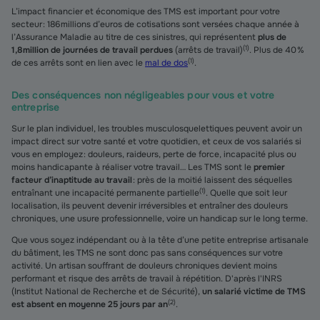
L’impact financier et économique des TMS est important pour votre
secteur : 186 millions d’euros de cotisations sont versées chaque année à
l’Assurance Maladie au titre de ces sinistres, qui représentent
plus de
(
1
)
1,8 million de journées de travail perdues
(arrêts de travail)
. Plus de 40 %
(
1
)
de ces arrêts sont en lien avec le
mal de dos
.
Des conséquences non négligeables pour vous et votre
entreprise
Sur le plan individuel, les troubles musculosquelettiques peuvent avoir un
impact direct sur votre santé et votre quotidien, et ceux de vos salariés si
vous en employez : douleurs, raideurs, perte de force, incapacité plus ou
moins handicapante à réaliser votre travail… Les TMS sont le
premier
facteur d’inaptitude au travail
: près de la moitié laissent des séquelles
(
1
)
entraînant une incapacité permanente partielle
. Quelle que soit leur
localisation, ils peuvent devenir irréversibles et entraîner des douleurs
chroniques, une usure professionnelle, voire un handicap sur le long terme.
Que vous soyez indépendant ou à la tête d’une petite entreprise artisanale
du bâtiment, les TMS ne sont donc pas sans conséquences sur votre
activité. Un artisan souffrant de douleurs chroniques devient moins
performant et risque des arrêts de travail à répétition. D'après l'INRS
(Institut National de Recherche et de Sécurité),
un salarié victime de TMS
(
2
)
est absent en moyenne 25 jours par an
.