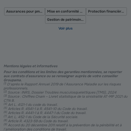
Assurances pour pme et eti
Mise en conformité de la protection incendie en entreprise
Protection financière de votre entreprise
Gestion de patrimoine et divorce
Mentions légales et informatives
Pour les conditions et les limites des garanties mentionnées, se reporter
aux contrats d’assurance ou se renseigner auprès de votre conseiller
Groupama.
(
1
)
D'après le Rapport Annuel 2019 de l'Assurance Maladie sur les risques
professionnels.
(
2
)
Source : INRS, Dossier Troubles musculosquelettiques (TMS), 2024
(
3
)
Source : Chiffres Cnam – Livret statistique de la sinistralité AT-MP 2021 du
CTN B.
(
4
)
Art L. 4121-1 du code du travail.
(
5
)
Articles R. 4541-1 à R. 4541-10 du Code du travail.
(
6
)
Articles R. 4441-1 à R. 4447-1 du Code du travail.
(
7
)
Art. L. 452-1 du Code de la Sécurité sociale.
(
8
)
Article R. 4323-59 du Code du travail.
(
9
)
Accord du 20 décembre 2011 relatif à la prévention de la pénibilité et à
l'amélioration des conditions de travail.