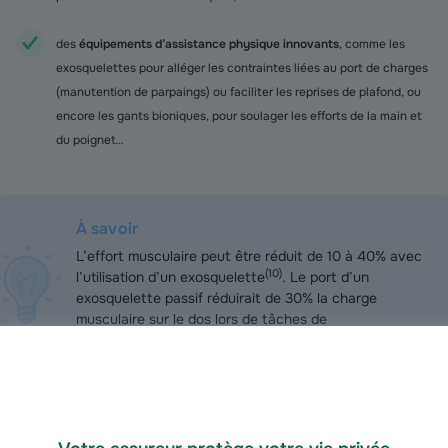
des
équipements d’assistance physique innovants
, comme les
exosquelettes pour alléger les contraintes liées au port de charges
(manutention de parpaings) ou faciliter les reprises de plafond, ou
encore les gants bioniques, pour soulager les efforts de la main et
du poignet…
À savoir
L’effort musculaire peut être réduit de 10 à 40% avec
(
10
)
l’utilisation d’un exosquelette
. Le port d’un
exosquelette passif réduirait de 30% la charge
musculaire sur le dos lors de tâches de
(
10
)
manutention
.
Des solutions organisationnelles : faites évoluer vos méthodes