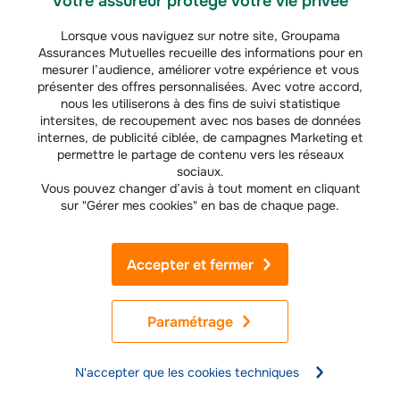
Votre assureur protège votre vie privée
de travail
D’un point de vue organisationnel, la réduction des risques de TMS passe
Lorsque vous naviguez sur notre site, Groupama
par l’amélioration de vos méthodes de travail sur vos chantiers, à travers la
Assurances Mutuelles recueille des informations pour en
mise en œuvre de mesures de prévention simples et efficaces
:
mesurer l’audience, améliorer votre expérience et vous
présenter des offres personnalisées. Avec votre accord,
Optimisez vos postures :
prenez le temps de bien organiser et
nous les utiliserons à des fins de suivi statistique
intersites, de recoupement avec nos bases de données
adapter votre espace de travail pour le rendre plus ergonomique et
internes, de publicité ciblée, de campagnes Marketing et
limiter les gestes contraignants. Par exemple, vous pouvez élever
permettre le partage de contenu vers les réseaux
votre matériel à une hauteur confortable pour éviter de vous
sociaux.
pencher constamment.
Vous pouvez changer d’avis à tout moment en cliquant
sur "Gérer mes cookies" en bas de chaque page.
Repensez et aménagez votre temps de travail :
protégez-vous en
faisant régulièrement des pauses pour permettre à vos muscles de
Accepter et fermer
se reposer. Alternez également vos tâches pour ne pas solliciter les
mêmes parties du corps en continu, réduire la répétition des mêmes
mouvements et les postures prolongées.
Paramétrage
Formez vos salariés et apprentis, si vous employez :
sensibilisez-
N'accepter que les cookies techniques
les aux bonnes pratiques et postures à adopter pour préserver leur