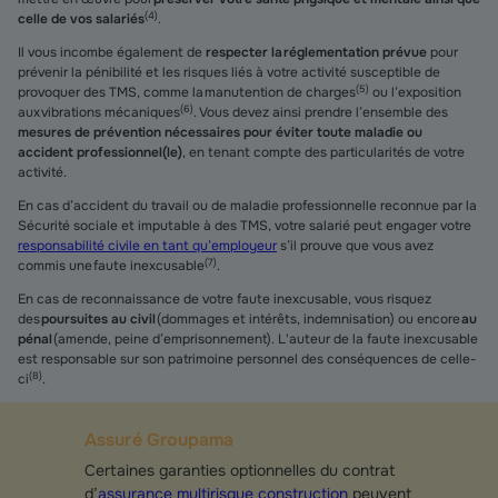
(
4
)
celle de vos salariés
.
Il vous incombe également de
respecter la réglementation prévue
pour
prévenir la pénibilité et les risques liés à votre activité susceptible de
(
5
)
provoquer des TMS, comme la manutention de charges
ou l’exposition
(
6
)
aux vibrations mécaniques
. Vous devez ainsi prendre l’ensemble des
mesures de prévention nécessaires pour éviter toute maladie ou
accident professionnel(le)
, en tenant compte des particularités de votre
activité.
En cas d’accident du travail ou de maladie professionnelle reconnue par la
Sécurité sociale et imputable à des TMS, votre salarié peut engager votre
responsabilité civile en tant qu’employeur
s’il prouve que vous avez
(
7
)
commis une faute inexcusable
.
En cas de reconnaissance de votre faute inexcusable, vous risquez
des
poursuites au civil
(dommages et intérêts, indemnisation) ou encore
au
pénal
(amende, peine d’emprisonnement). L'auteur de la faute inexcusable
est responsable sur son patrimoine personnel des conséquences de celle-
(
8
)
ci
.
Assuré Groupama
Certaines garanties optionnelles du contrat
d’
assurance multirisque construction
peuvent