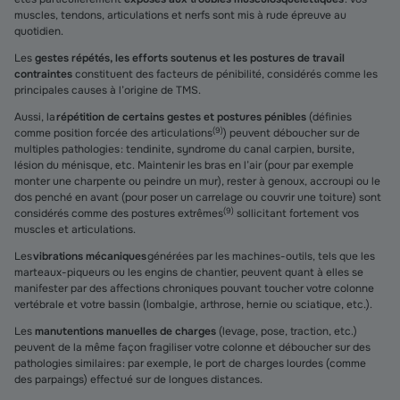
muscles, tendons, articulations et nerfs sont mis à rude épreuve au
quotidien.
Les
gestes répétés, les efforts soutenus et les postures de travail
contraintes
constituent des facteurs de pénibilité, considérés comme les
principales causes à l’origine de TMS.
Aussi, la
répétition de certains gestes et postures pénibles
(définies
(
9
)
comme position forcée des articulations
) peuvent déboucher sur de
multiples pathologies : tendinite, syndrome du canal carpien, bursite,
lésion du ménisque, etc. Maintenir les bras en l’air (pour par exemple
monter une charpente ou peindre un mur), rester à genoux, accroupi ou le
dos penché en avant (pour poser un carrelage ou couvrir une toiture) sont
(
9
)
considérés comme des postures extrêmes
sollicitant fortement vos
muscles et articulations.
Les
vibrations mécaniques
générées par les machines-outils, tels que les
marteaux-piqueurs ou les engins de chantier, peuvent quant à elles se
manifester par des affections chroniques pouvant toucher votre colonne
vertébrale et votre bassin (lombalgie, arthrose, hernie ou sciatique, etc.).
Les
manutentions manuelles de charges
(levage, pose, traction, etc.)
peuvent de la même façon fragiliser votre colonne et déboucher sur des
pathologies similaires : par exemple, le port de charges lourdes (comme
des parpaings) effectué sur de longues distances.