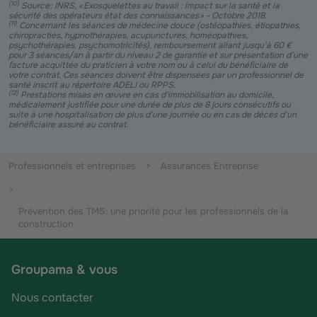
(
10
)
Source : INRS, « Exosquelettes au travail : impact sur la santé et la
sécurité des opérateurs état des connaissances » - Octobre 2018.
(
11
)
Concernant les séances de médecine douce (ostéopathies, étiopathies,
chiropracties, hypnothérapies, acupunctures, homéopathies,
psychothérapies, psychomotricités), remboursement allant jusqu'à 60 €
pour 3 séances/an à partir du niveau 2 de garantie et sur présentation d’une
facture acquittée du praticien à votre nom ou à celui du bénéficiaire de
votre contrat. Ces séances doivent être dispensées par un professionnel de
santé inscrit au répertoire ADELI ou RPPS.
(
12
)
Prestations mises en œuvre en cas d’immobilisation au domicile,
médicalement justifiée pour une durée de plus de 8 jours consécutifs ou
suite à une hospitalisation de plus d’une journée ou en cas de décès d'un
bénéficiaire assuré au contrat.
Professionnels et entreprises
Assurances Entreprise
Prévention des TMS : une priorité pour les professionnels de la
construction
Groupama & vous
Nous contacter