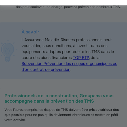
santé. Des gestes simples, comme fléchir les genoux plutôt que le
dos pour soulever une charge, peuvent prévenir de nombreux TMS.
À savoir
L’Assurance Maladie-Risques professionnels peut
vous aider, sous conditions, à investir dans des
équipements adaptés pour réduire les TMS dans le
cadre des aides financières
TOP BTP
, de la
Subvention Prévention des risques ergonomiques ou
d'un contrat de prévention
.
Professionnels de la construction, Groupama vous
accompagne dans la prévention des TMS
Vous l’aurez compris, les risques de TMS doivent être
pris au sérieux dès
que possible
pour ne pas qu’ils deviennent chroniques et mettre en péril
votre activité.