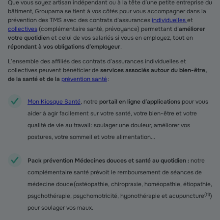
Que vous soyez artisan indépendant ou à la tête d’une petite entreprise du
bâtiment, Groupama se tient à vos côtés pour vous accompagner dans la
prévention des TMS avec des contrats d’assurances
individuelles
et
collectives
(complémentaire santé, prévoyance) permettant d’
améliorer
votre quotidien
et celui de vos salariés si vous en employez, tout en
répondant à vos obligations d’employeur
.
L’ensemble des affiliés des contrats d’assurances individuelles et
collectives peuvent bénéficier de
services associés autour du bien-être,
de la santé et de la
prévention santé
:
Mon Kiosque Santé
, notre
portail en ligne d’applications
pour vous
aider à agir facilement sur votre santé, votre bien-être et votre
qualité de vie au travail : soulager une douleur, améliorer vos
postures, votre sommeil et votre alimentation...
Pack prévention Médecines douces et santé au quotidien​ :
notre
complémentaire santé prévoit le remboursement de séances de
médecine douce (ostéopathie, chiropraxie, homéopathie, étiopathie,
(
11
)
psychothérapie, psychomotricité, hypnothérapie et acupuncture
)
pour soulager vos maux.