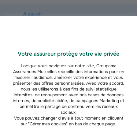
A savoir
Pour effectuer votre demande de certificat
d’immatriculation, vous pouvez contacter
votre concessionnaire.
Votre assureur protège votre vie privée
Lorsque vous naviguez sur notre site, Groupama
Assurances Mutuelles recueille des informations pour en
mesurer l’audience, améliorer votre expérience et vous
présenter des offres personnalisées. Avec votre accord,
Nos
nous les utiliserons à des fins de suivi statistique
conseillers
intersites, de recoupement avec nos bases de données
internes, de publicité ciblée, de campagnes Marketing et
à l'écoute
Un conseiller me rappelle
permettre le partage de contenu vers les réseaux
sociaux.
pour vous
Vous pouvez changer d’avis à tout moment en cliquant
aider
sur "Gérer mes cookies" en bas de chaque page.