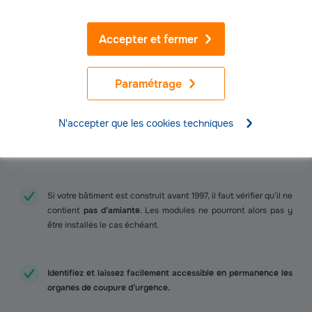
permettra d’éviter le risque de fléchissement voire
d’effondrement de la toiture.
Accepter et fermer
Afin de pouvoir suivre les performances de l’installation et de
Paramétrage
détecter des anomalies, nous préconisons
la mise en place
d’un monitoring
permettant la récupération en temps réel des
paramètres détaillés des onduleurs, des données de
N'accepter que les cookies techniques
production, des alarmes, des messages, de l’historique des
données.
Si votre bâtiment est construit avant 1997, il faut vérifier qu’il ne
contient
pas d’amiante
. Les modules ne pourront alors pas y
être installés le cas échéant.
Identifiez et laissez facilement accessible en permanence les
organes de coupure d’urgence.