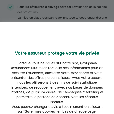
Pour les bâtiments d’élevage hors sol :
évaluation de la solidité
des structures.
La mise en place des panneaux photovoltaïques engendre une
augmentation de la charge sur la toiture. Une étude de la
structure porteuse par un bureau d’études techniques (BET)
permettra d’éviter le risque de fléchissement voire
d’effondrement de la toiture.
Votre assureur protège votre vie privée
Lorsque vous naviguez sur notre site, Groupama
Nos mesures préconisées en matière de
Assurances Mutuelles recueille des informations pour en
mesurer l’audience, améliorer votre expérience et vous
prévention et protection à l'installation de
présenter des offres personnalisées. Avec votre accord,
photovoltaïque
nous les utiliserons à des fins de suivi statistique
intersites, de recoupement avec nos bases de données
internes, de publicité ciblée, de campagnes Marketing et
permettre le partage de contenu vers les réseaux
Évaluation de la solidité des structures :
sociaux.
La mise en place des panneaux photovoltaïques engendre une
Vous pouvez changer d’avis à tout moment en cliquant
augmentation de la charge sur la toiture. Une étude de la
sur "Gérer mes cookies" en bas de chaque page.
structure porteuse par un bureau d’études techniques (BET)